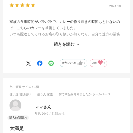
2024.10.5
家族の食事時間がバラバラで、カレーの作り置きの時間もとれないの
で、こちらのカレーを常備していました。
いつも配達してくれるお店の取り扱いが無くなり、自分で遠方の業務
スーパーに買いに行く事を覚悟していたところ、こちらのサイトを見
続きを読む
つけました。価格も今までより安くて、さすがメーカー直営サイトで
すね。
参考になった
0
Like!
0
色：個数
サイズ：1個
使い道
:普段使い
使う人
:家族
何で商品を知りましたか
:ホームページ
ママさん
年代:
50代
性別:
女性
大満足