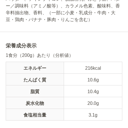
ー／調味料（アミノ酸等）、カラメル色素、酸味料、香
辛料抽出物、香料、（一部に小麦・乳成分・牛肉・大
豆・鶏肉・バナナ・豚肉・りんごを含む）
栄養成分表示
1食分（200g）あたり（分析値）
エネルギー
216kcal
たんぱく質
10.6g
脂質
10.4g
炭水化物
20.0g
食塩相当量
3.1g