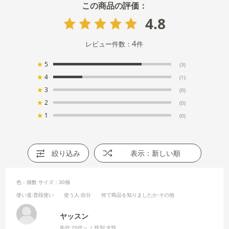
4.8
4
レビュー件数：
件
★
5
(3)
★
4
(1)
★
3
(0)
★
2
(0)
★
1
(0)
絞り込み
表示：新しい順
色：個数
サイズ：30個
使い道
:普段使い
使う人
:自分
何で商品を知りましたか
:その他
ヤッスン
年代:
70代～
性別:
女性