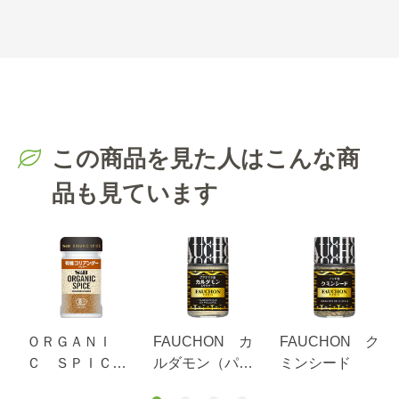
この商品を見た人はこんな商
品も見ています
ア
ＯＲＧＡＮＩ
FAUCHON カ
FAUCHON ク
パ
Ｃ ＳＰＩＣ
ルダモン（パウ
ミンシード
Ｅ 有機コリア
ダー）