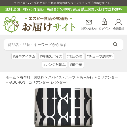
スパイス＆ハーブのエスビー食品直営のオンラインショップ「お届けサイト」
送料 全国一律770円
商品合計5,400円
以上お買い上げで送料無料
(税込)
(税込)
お問い合わせ
ログイン
会員登録
#激辛アイテム
#有機スパイス
#名店の味
#チューブ調味料
#レンジ対応品
#町中華
ホーム
>
香辛料・調味料
>
スパイス・ハーブ
>
あ～か行
>
コリアンダー
>
FAUCHON コリアンダー（パウダー）