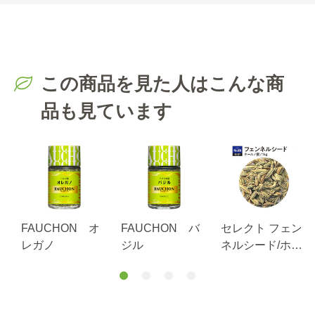
この商品を見た人はこんな商
品も見ています
ル
FAUCHON オ
FAUCHON バ
セレクト フェン
g
レガノ
ジル
ネルシード/ホー
ル袋1ｋg