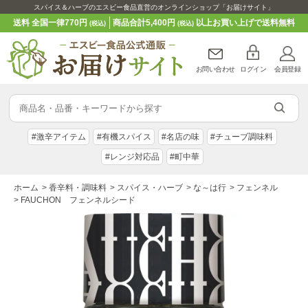
スパイス＆ハーブのエスビー食品直営のオンラインショップ「お届けサイト」
送料 全国一律770円
商品合計5,400円
以上お買い上げで送料無料
(税込)
(税込)
お問い合わせ
ログイン
会員登録
#激辛アイテム
#有機スパイス
#名店の味
#チューブ調味料
#レンジ対応品
#町中華
ホーム
>
香辛料・調味料
>
スパイス・ハーブ
>
な～は行
>
フェンネル
>
FAUCHON フェンネルシード