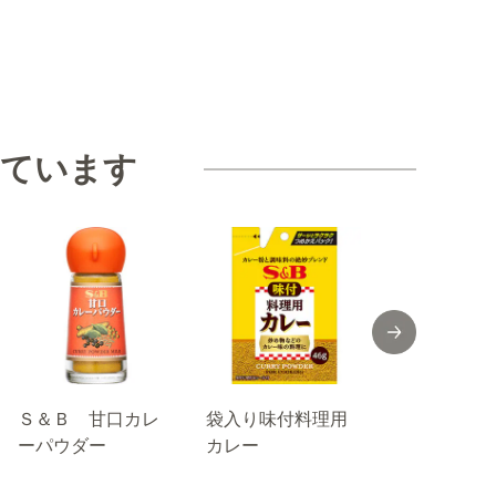
見ています
Ｓ＆Ｂ 甘口カレ
袋入り味付料理用
カレー粉ス
ーパウダー
カレー
ク １０ｇ