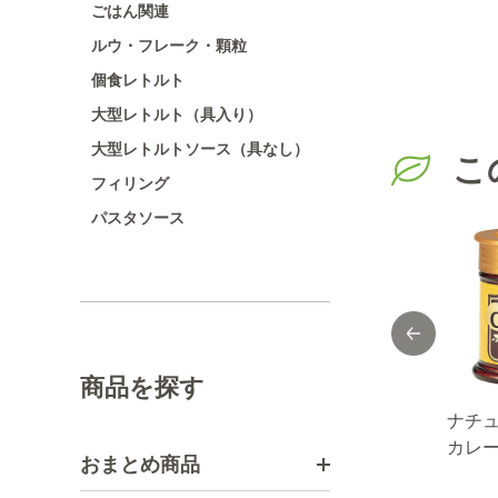
ごはん関連
ルウ・フレーク・顆粒
個食レトルト
大型レトルト（具入り）
大型レトルトソース（具なし）
こ
フィリング
パスタソース
商品を探す
Ｎシ
FAUCHON ハー
薫り塩 柚子塩
ナチ
ブロ
ブミックス
２４ｇ
カレ
おまとめ商品
ーブ