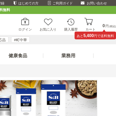
登録
はじめての方
ご利用ガイド
お問い合わせ
料無料
0
円
(税込)
ログイン
お気に入り
購入履歴
カート
5,400
あと
円で送料無料
応品
#町中華
健康食品
業務用