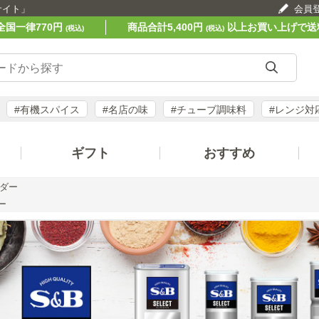
サイト」
会員
全国一律770円
商品合計5,400円
以上お買い上げで送
(税込)
(税込)
#有機スパイス
#名店の味
#チューブ調味料
#レンジ対
ギフト
おすすめ
ウダー
ー