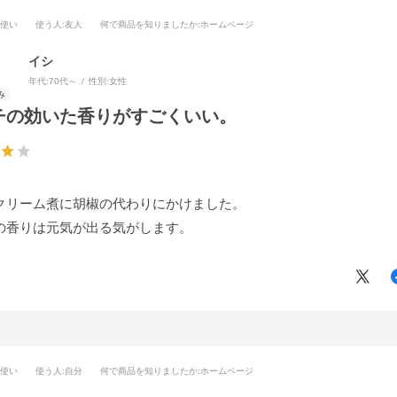
段使い
使う人
:友人
何で商品を知りましたか
:ホームページ
イシ
年代:
70代～
性別:
女性
チの効いた香りがすごくいい。
クリーム煮に胡椒の代わりにかけました。
の香りは元気が出る気がします。
段使い
使う人
:自分
何で商品を知りましたか
:ホームページ