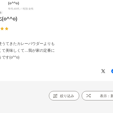
(o^^o)
年代:
40代
性別:
女性
(o^^o)
使うてきたカレーパウダーよりも
くて美味しくて…我が家の定番に
です(o^^o)
絞り込み
表示：