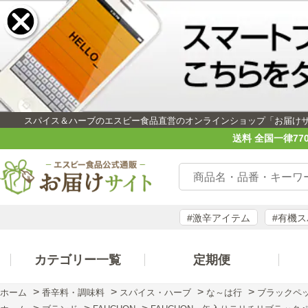
スパイス＆ハーブのエスビー食品直営のオンラインショップ「お届け
送料 全国一律77
#激辛アイテム
#有機
カテゴリー一覧
定期便
>
>
>
>
ホーム
香辛料・調味料
スパイス・ハーブ
な～は行
ブラックペ