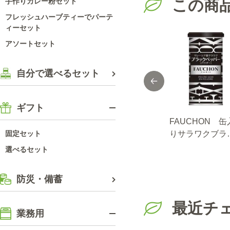
この商
手作りカレー粉セット
フレッシュハーブティーでパーテ
ィーセット
アソートセット
自分で選べるセット
ギフト
FAUCHON テリ
セレクト ハラペー
FAUCHON 缶
チリブラックペッ
ニョ/パウダー/袋
りサラワクブラ
固定セット
パー（ホール）
100g
クペッパー（パ
選べるセット
ダー）
防災・備蓄
最近チ
業務用