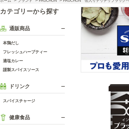
>
>
>
ホーム
ブランド
FAUCHON
FAUCHON 缶入りテリチリブラック
カテゴリーから探す
通販商品
本鶏だし
フレッシュハーブティー
適塩カレー
謹製スパイスソース
ドリンク
スパイスチャージ
健康食品