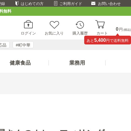
登録
はじめての方
ご利用ガイド
お問い合わせ
料無料
0
円
(税込)
ログイン
お気に入り
購入履歴
カート
5,400
あと
円で送料無料
応品
#町中華
健康食品
業務用