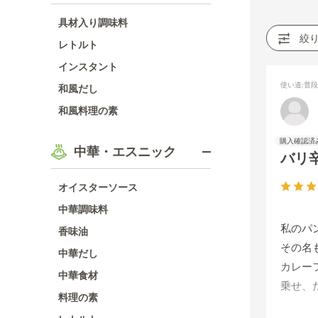
具材入り調味料
絞
レトルト
インスタント
使い道
:普
和風だし
和風料理の素
中華・エスニック
バリ
オイスターソース
中華調味料
私のパ
香味油
その名
中華だし
カレー
中華食材
乗せ、
料理の素
なんと