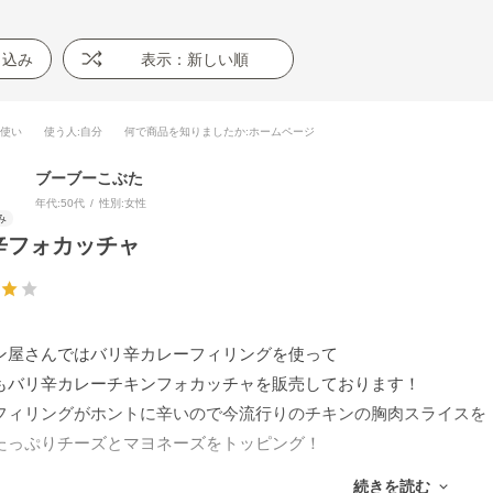
り込み
表示：新しい順
段使い
使う人
:自分
何で商品を知りましたか
:ホームページ
ブーブーこぶた
年代:
50代
性別:
女性
辛フォカッチャ
ン屋さんではバリ辛カレーフィリングを使って
もバリ辛カレーチキンフォカッチャを販売しております！
フィリングがホントに辛いので今流行りのチキンの胸肉スライスを
たっぷりチーズとマヨネーズをトッピング！
なくカレーは夏のイメージでしたが寒くなったこの時期も
続きを読む