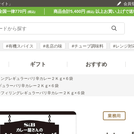
サイト」
会員
全国一律770円
商品合計5,400円
以上お買い上げで送
(税込)
(税込)
#有機スパイス
#名店の味
#チューブ調味料
#レンジ対
ギフト
おすすめ
ングレギュラーバリ辛カレー２Ｋｇ×６袋
ギュラーバリ辛カレー２Ｋｇ×６袋
ーフィリングレギュラーバリ辛カレー２Ｋｇ×６袋