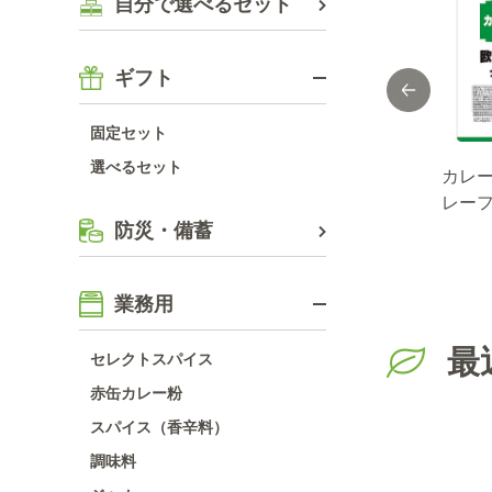
自分で選べるセット
ギフト
固定セット
選べるセット
リ/フ
大勝軒監修スパイ
ＭＡＩＬＬＥ赤ワ
カレ
シーキーマカレー
インビネガー
レー
防災・備蓄
１ＫＧ×１２袋（１
500ml
ギュ
ケース）
ー２ｋ
業務用
最
セレクトスパイス
赤缶カレー粉
スパイス（香辛料）
調味料