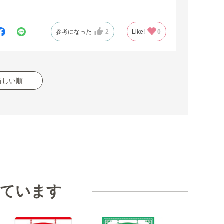
参考になった
2
Like!
0
新しい順
見ています