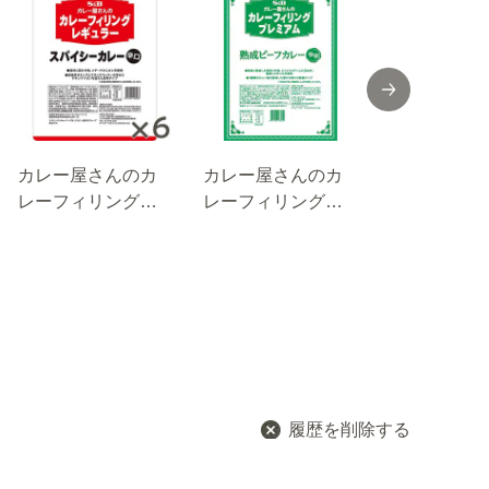
カレー屋さんのカ
カレー屋さんのカ
カレー屋さ
レーフィリングレ
レーフィリングプ
レーフィリ
ギュラースパイシ
レミアム熟成ビー
レミアム33
ーカレー２ｋｇ×６
フカレー１ｋｇ
パイス香る
袋
カレー１ｋ
履歴を削除する