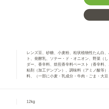
レンズ豆、砂糖、小麦粉、粒状植物性たん白、
ト、発酵乳、ソテー・ド・オニオン、野菜（し
ダー、香辛料、焙煎香辛料ペースト（香辛料、
粘剤（加工デンプン）、調味料（アミノ酸等）
料、（一部に小麦・乳成分・牛肉・ごま・大豆
12kg