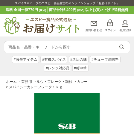
スパイス＆ハーブのエスビー食品直営のオンラインショップ「お届けサイト」
送料 全国一律770円
商品合計5,400円
以上お買い上げで送料無料
(税込)
(税込)
お問い合わせ
ログイン
会員登録
#激辛アイテム
#有機スパイス
#名店の味
#チューブ調味料
#レンジ対応品
#町中華
ホーム
>
業務用
>
ルウ・フレーク・顆粒
>
カレー
>
スパイシーカレーフレーク１ｋｇ