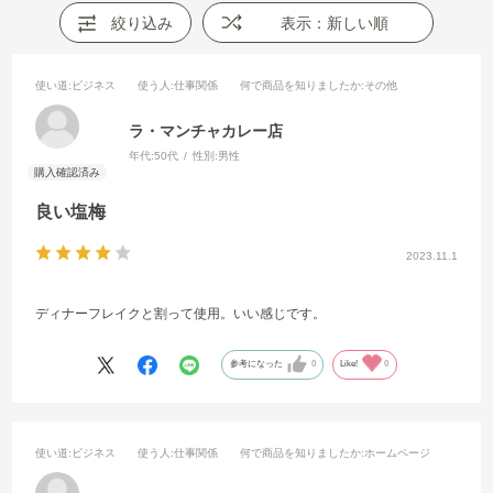
絞り込み
表示：新しい順
使い道
:ビジネス
使う人
:仕事関係
何で商品を知りましたか
:その他
ラ・マンチャカレー店
年代:
50代
性別:
男性
良い塩梅
2023.11.1
ディナーフレイクと割って使用。いい感じです。
参考になった
0
Like!
0
使い道
:ビジネス
使う人
:仕事関係
何で商品を知りましたか
:ホームページ