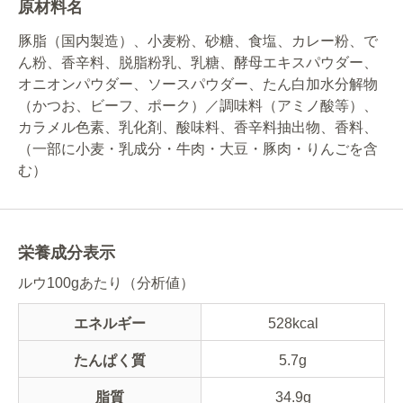
原材料名
豚脂（国内製造）、小麦粉、砂糖、食塩、カレー粉、で
ん粉、香辛料、脱脂粉乳、乳糖、酵母エキスパウダー、
オニオンパウダー、ソースパウダー、たん白加水分解物
（かつお、ビーフ、ポーク）／調味料（アミノ酸等）、
カラメル色素、乳化剤、酸味料、香辛料抽出物、香料、
（一部に小麦・乳成分・牛肉・大豆・豚肉・りんごを含
む）
栄養成分表示
ルウ100gあたり（分析値）
エネルギー
528kcal
たんぱく質
5.7g
脂質
34.9g