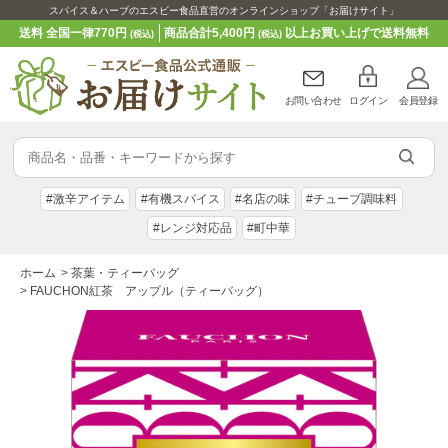
スパイス＆ハーブのエスビー食品直営のオンラインショップ「お届けサイト」
送料 全国一律770円
商品合計5,400円
以上お買い上げで送料無料
(税込)
(税込)
お問い合わせ
ログイン
会員登録
#激辛アイテム
#有機スパイス
#名店の味
#チューブ調味料
#レンジ対応品
#町中華
ホーム
>
茶葉・ティーバッグ
>
FAUCHON紅茶 アップル（ティーバッグ）