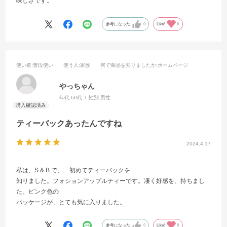
味しさです。
参考になった
0
Like!
0
使い道
:普段使い
使う人
:家族
何で商品を知りましたか
:ホームページ
やっちゃん
年代:
60代
性別:
男性
ティーバックあったんですね
2024.4.17
私は、S & B で、 初めてティーバックを
知りました。フォションアップルティーです。凄く好感を、持ちまし
た。ピンク色の
パッケージが、とても気に入りました。
参考になった
0
Like!
0