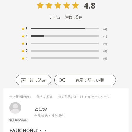
4.8
5
レビュー件数：
件
★
5
(4)
★
4
(1)
★
3
(0)
★
2
(0)
★
1
(0)
絞り込み
表示：新しい順
使い道
:普段使い
使う人
:家族
何で商品を知りましたか
:ホームページ
とむお
年代:
60代
性別:
男性
FAUCHONは・・