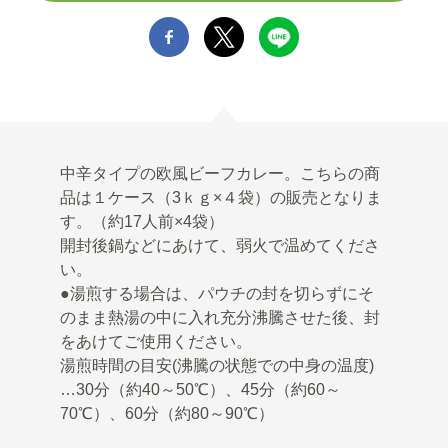
中辛タイプの欧風ビーフカレー。こちらの商
品は１ケース（3ｋｇ×４袋）の販売となりま
す。（約17人前×4袋）
開封後鍋などにあけて、弱火で温めてくださ
い。
●湯煎する場合は、パウチの封を切らずにそ
のまま熱湯の中に入れ充分沸騰させた後、封
をあけてご使用ください。
湯煎時間の目安(沸騰の状態での中身の温度)
…30分（約40～50℃）、45分（約60～
70℃）、60分（約80～90℃）