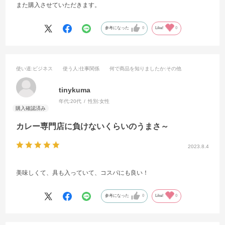
また購入させていただきます。
参考になった
0
Like!
0
使い道
:ビジネス
使う人
:仕事関係
何で商品を知りましたか
:その他
tinykuma
年代:
20代
性別:
女性
カレー専門店に負けないくらいのうまさ～
2023.8.4
美味しくて、具も入っていて、コスパにも良い！
参考になった
0
Like!
0