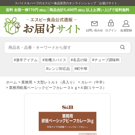
スパイス＆ハーブのエスビー食品直営のオンラインショップ「お届けサイト」
送料 全国一律770円
商品合計5,400円
以上お買い上げで送料無料
(税込)
(税込)
お問い合わせ
ログイン
会員登録
#激辛アイテム
#有機スパイス
#名店の味
#チューブ調味料
#レンジ対応品
#町中華
ホーム
>
業務用
>
大型レトルト（具入り）
>
カレー（中辛）
>
業務用欧風ベーシックビーフカレー３ｋｇ×４袋(１ケース）