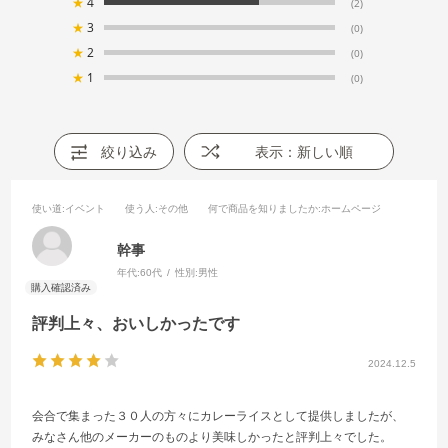
★
4
(2)
★
3
(0)
★
2
(0)
★
1
(0)
絞り込み
表示：新しい順
使い道
:イベント
使う人
:その他
何で商品を知りましたか
:ホームページ
幹事
年代:
60代
性別:
男性
評判上々、おいしかったです
2024.12.5
会合で集まった３０人の方々にカレーライスとして提供しましたが、
みなさん他のメーカーのものより美味しかったと評判上々でした。