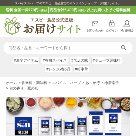
スパイス＆ハーブのエスビー食品直営のオンラインショップ「お届けサイト」
送料 全国一律770円
商品合計5,400円
以上お買い上げで送料無料
(税込)
(税込)
お問い合わせ
ログイン
会員登録
#激辛アイテム
#有機スパイス
#名店の味
#チューブ調味料
#レンジ対応品
#町中華
ホーム
>
香辛料・調味料
>
スパイス・ハーブ
>
あ～か行
>
赤唐辛子
>
旬の香り 鷹の爪