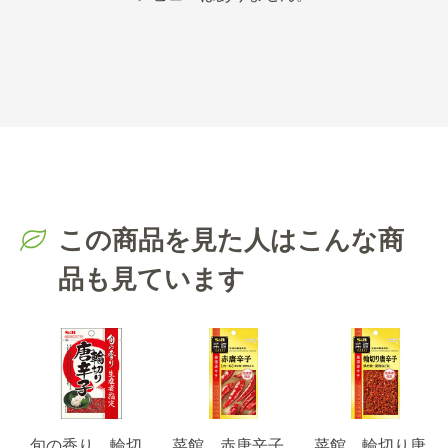
この商品を見た人はこんな商
品も見ています
旬の香り 輪切
菜館 赤唐辛子
菜館 輪切り唐