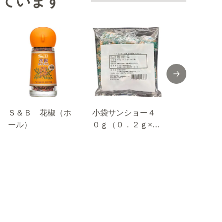
見ています
Ｓ＆Ｂ 花椒（ホ
小袋サンショー４
FAUCHON
ール）
０ｇ（０．２ｇ×２
塩
００袋）