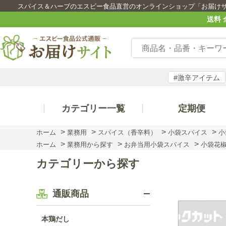
スパイス＆ハーブのエスビー食品直営のオンラインショップ「お届け
送料 
#激辛アイテム
カテゴリー一覧
定期便
>
>
>
>
ホーム
業務用
スパイス（香辛料）
小袋スパイス
小
>
>
>
ホーム
業務用から探す
お弁当用小袋スパイス
小袋花
カテゴリーから探す
通販商品
本鶏だし