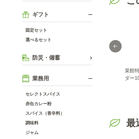
こ
ギフト
固定セット
選べるセット
防災・備蓄
ペッ
コショー１０ｋｇ
ＤＳパセリチップ
菜館
業務用
１ｋ
４００ｇ（80ｇ×5
ダー1
袋）
袋）
セレクトスパイス
赤缶カレー粉
スパイス（香辛料）
最
調味料
ジャム