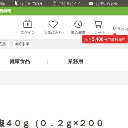
登録
はじめての方
ご利用ガイド
お問い合わせ
料無料
0
円
(税込)
ログイン
お気に入り
購入履歴
カート
5,400
あと
円で送料無料
応品
#町中華
健康食品
業務用
椒４０ｇ（０．２ｇ×２００