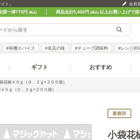
サイト」
会員
全国一律770円
商品合計5,400円
以上お買い上げで送
(税込)
(税込)
#有機スパイス
#名店の味
#チューブ調味料
#レンジ対
ギフト
おすすめ
袋花椒４０ｇ（０．２ｇ×２００袋）
椒４０ｇ（０．２ｇ×２００袋）
小袋花