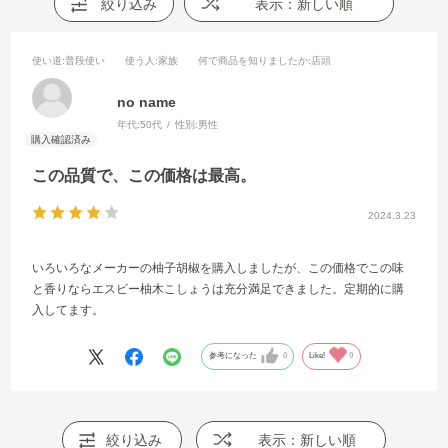
絞り込み
表示：新しい順
使い道
:普段使い
使う人
:家族
何で商品を知りましたか
:店頭
no name
年代:
50代
性別:
男性
この品質で、この価格は最高。
2024.3.23
いろいろなメーカーの柚子胡椒を購入しましたが、この価格でこの味
と香りならエスビー柚木こしょうは充分満足できました。定期的に購
入してます。
参考になった
0
Like!
0
絞り込み
表示：新しい順