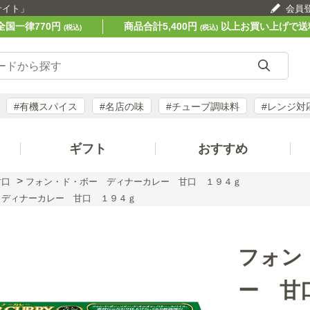
サイト」
会員
全国一律770円
商品合計5,400円
以上お買い上げで送
(税込)
(税込)
#有機スパイス
#名店の味
#チューブ調味料
#レンジ対
ギフト
おすすめ
>
甘口
フォン・ド・ボー ディナーカレー 甘口 １９４ｇ
 ディナーカレー 甘口 １９４ｇ
フォン
ー 甘