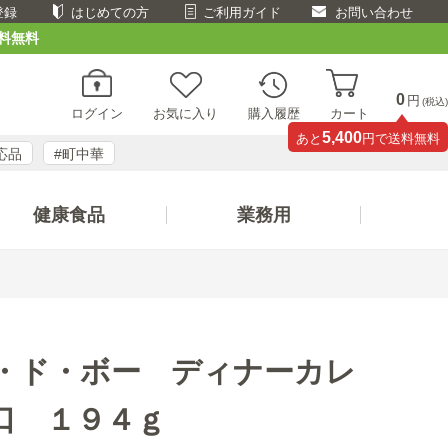
登録
はじめての方
ご利用ガイド
お問い合わせ
料無料
0
円
(税込)
ログイン
お気に入り
購入履歴
カート
5,400
あと
円で送料無料
応品
#町中華
健康食品
業務用
・ド・ボー ディナーカレ
口 １９４ｇ