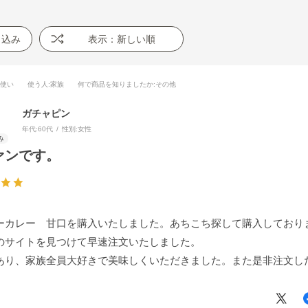
り込み
表示：新しい順
段使い
使う人
:家族
何で商品を知りましたか
:その他
ガチャピン
年代:
60代
性別:
女性
ァンです。
ーカレー 甘口を購入いたしました。あちこち探して購入しており
のサイトを見つけて早速注文いたしました。
あり、家族全員大好きで美味しくいただきました。また是非注文し