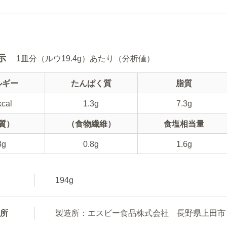
示
1皿分（ルウ19.4g）あたり（分析値）
ルギー
たんぱく質
脂質
kcal
1.3g
7.3g
質）
（食物繊維）
食塩相当量
8g
0.8g
1.6g
194g
所
製造所：エスビー食品株式会社 長野県上田市下