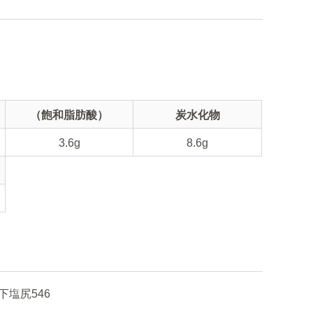
（飽和脂肪酸）
炭水化物
3.6g
8.6g
塩尻546