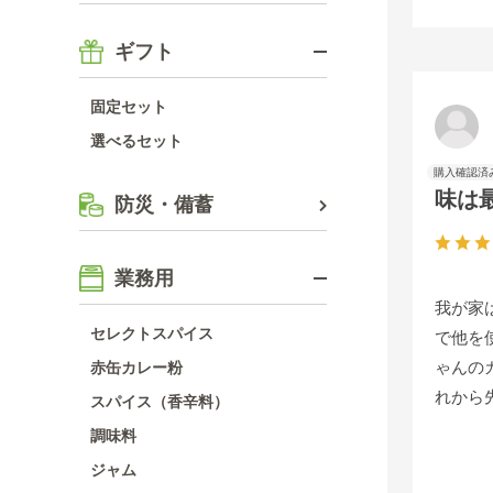
ギフト
固定セット
選べるセット
味は
防災・備蓄
業務用
我が家
セレクトスパイス
で他を
ゃんの
赤缶カレー粉
れから
スパイス（香辛料）
調味料
ジャム