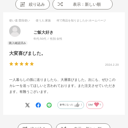
絞り込み
表示：新しい順
使い道
:普段使い
使う人
:家族
何で商品を知りましたか
:ホームページ
ご飯大好き
年代:
50代
性別:
女性
大変喜びました。
2024.2.20
一人暮らしの孫に送りましたら、大層喜びました。次にも、ぜひこの
カレーを送ってほしいと言われております。また注文させていただき
ます。有難うございます。
参考になった
1
Like!
0