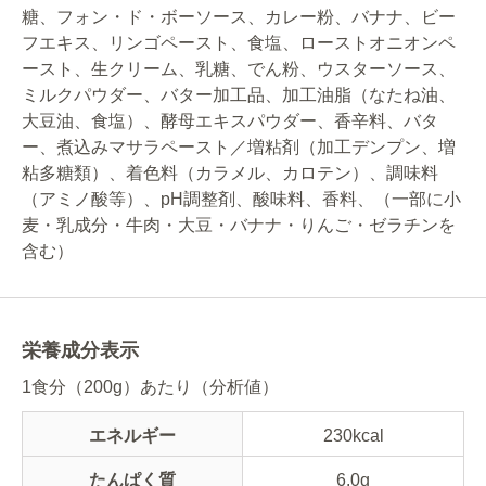
糖、フォン・ド・ボーソース、カレー粉、バナナ、ビー
フエキス、リンゴペースト、食塩、ローストオニオンペ
ースト、生クリーム、乳糖、でん粉、ウスターソース、
ミルクパウダー、バター加工品、加工油脂（なたね油、
大豆油、食塩）、酵母エキスパウダー、香辛料、バタ
ー、煮込みマサラペースト／増粘剤（加工デンプン、増
粘多糖類）、着色料（カラメル、カロテン）、調味料
（アミノ酸等）、pH調整剤、酸味料、香料、（一部に小
麦・乳成分・牛肉・大豆・バナナ・りんご・ゼラチンを
含む）
栄養成分表示
1食分（200g）あたり（分析値）
エネルギー
230kcal
たんぱく質
6.0g