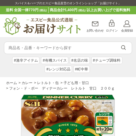
スパイス＆ハーブのエスビー食品直営のオンラインショップ「お届けサイト」
送料 全国一律770円
商品合計5,400円
以上お買い上げで送料無料
(税込)
(税込)
お問い合わせ
ログイン
会員登録
#激辛アイテム
#有機スパイス
#名店の味
#チューブ調味料
#レンジ対応品
#町中華
ホーム
>
カレー
>
レトルト・缶
>
子ども用・甘口
>
フォン・ド・ボー ディナーカレー レトルト 甘口 ２００ｇ