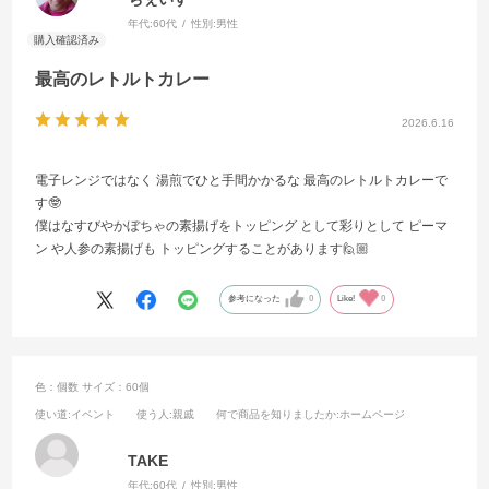
年代:
60代
性別:
男性
最高のレトルトカレー
2026.6.16
電子レンジではなく 湯煎でひと手間かかるな 最高のレトルトカレーで
す🤓
僕はなすびやかぼちゃの素揚げをトッピング として彩りとして ピーマ
ン や人参の素揚げも トッピングすることがあります🙋🏼
参考になった
0
Like!
0
色：個数
サイズ：60個
使い道
:イベント
使う人
:親戚
何で商品を知りましたか
:ホームページ
TAKE
年代:
60代
性別:
男性