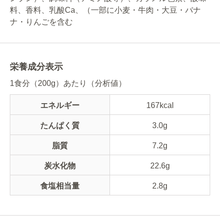
料、香料、乳酸Ca、（一部に小麦・牛肉・大豆・バナ
ナ・りんごを含む
栄養成分表示
1食分（200g）あたり（分析値）
エネルギー
167kcal
たんぱく質
3.0g
脂質
7.2g
炭水化物
22.6g
食塩相当量
2.8g