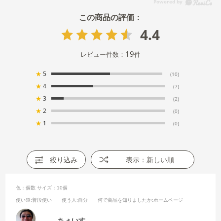
4.4
19
レビュー件数：
件
★
5
(10)
★
4
(7)
★
3
(2)
★
2
(0)
★
1
(0)
絞り込み
表示：新しい順
色：個数
サイズ：10個
使い道
:普段使い
使う人
:自分
何で商品を知りましたか
:ホームページ
ちぇいす