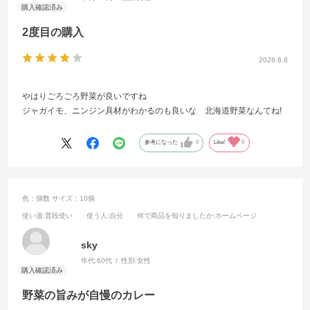
2度目の購入
2026.6.8
やはりごろごろ野菜が良いですね
ジャガイモ、ニンジン具材がわかるのも良いな 北海道野菜なんてね!
参考になった
0
Like!
0
色：個数
サイズ：10個
使い道
:普段使い
使う人
:自分
何で商品を知りましたか
:ホームページ
sky
年代:
60代
性別:
女性
野菜の旨みが自慢のカレー