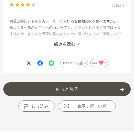
2026.6.5
お昼は毎日レトルトカレーで、いろいろな種類の味を食べますが、一
番よく食べるのがこちらのカレーです。ガツンとしたタイプではあり
ませんが、きちんと野菜の旨みがカレーに溶け込んでいて美味しいで
す。ジャガイモとにんじんが柔らかくて気に入っています。牛肉は形
続きを読む
としてはほんの少しですが価格に見合っていて妥当かと思います。レ
トルトカレーにありがちな、舌に残る脂のキレのわるさもありませ
ん。派手さは無いですが、飽きのこない味で美味しいので、ずっと販
参考になった
1
Like!
0
売してほしいです。
もっと見る
絞り込み
表示：新しい順