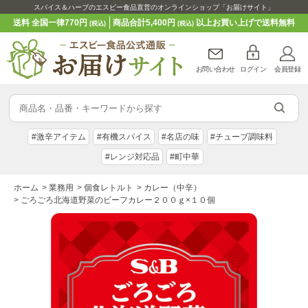
スパイス＆ハーブのエスビー食品直営のオンラインショップ「お届けサイト」
送料 全国一律770円
商品合計5,400円
以上お買い上げで送料無料
(税込)
(税込)
お問い合わせ
ログイン
会員登録
#激辛アイテム
#有機スパイス
#名店の味
#チューブ調味料
#レンジ対応品
#町中華
ホーム
>
業務用
>
個食レトルト
>
カレー（中辛）
>
ごろごろ北海道野菜のビーフカレー２００ｇ×１０個