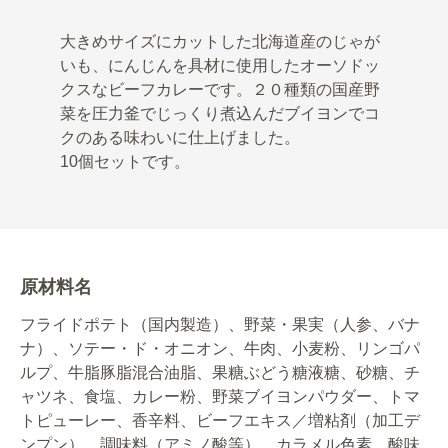
大きめサイズにカットした北海道産のじゃが
いも、にんじんを具材に使用したオーソドッ
クスなビーフカレーです。２０種類の国産野
菜を圧力釜でじっくり煮込んだブイヨンでコ
クのある味わいに仕上げました。
10個セットです。
原材料名
フライドポテト（国内製造）、野菜・果実（人参、バナ
ナ）、ソテー・ド・オニオン、牛肉、小麦粉、リンゴパ
ルプ、牛脂豚脂混合油脂、果糖ぶどう糖液糖、砂糖、チ
ャツネ、食塩、カレー粉、野菜ブイヨンパウダー、トマ
トピューレー、香辛料、ビーフエキス／増粘剤（加工デ
ンプン）、調味料（アミノ酸等）、カラメル色素、酸味