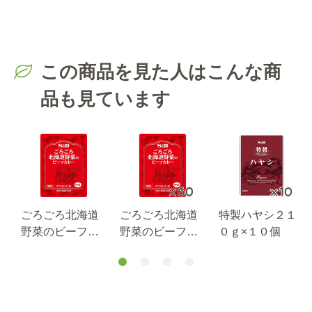
この商品を見た人はこんな商
品も見ています
ごろごろ北海道
ごろごろ北海道
特製ハヤシ２１
野菜のビーフカ
野菜のビーフカ
０ｇ×１０個
性
レー２００ｇ
レー２００ｇ×６
3
０個（1ケース）