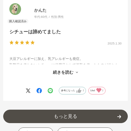
かんた
年代:
60代
性別:
男性
シチューは諦めてました
2025.1.30
大豆アレルギーに加え、乳アレルギーも発症。
乳製品を使わないシチューは代用品として豆乳を使ったものがほとん
どで、両方使ってないものを探すのはほぼありません。
続きを読む
だからこちらの商品を見つけたときは嬉しかったです。
参考になった
2
Like!
2
もっと見る