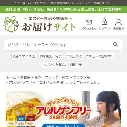
スパイス＆ハーブのエスビー食品直営のオンラインショップ「お届けサイト」
送料 全国一律770円
商品合計5,400円
以上お買い上げで送料無料
(税込)
(税込)
お問い合わせ
ログイン
会員登録
#激辛アイテム
#有機スパイス
#名店の味
#チューブ調味料
#レンジ対応品
#町中華
ホーム
>
業務用
>
ルウ・フレーク・顆粒
>
ブラウン系
>
アレルゲンフリー（２８品目不使用）ハヤシフレーク１ｋｇ