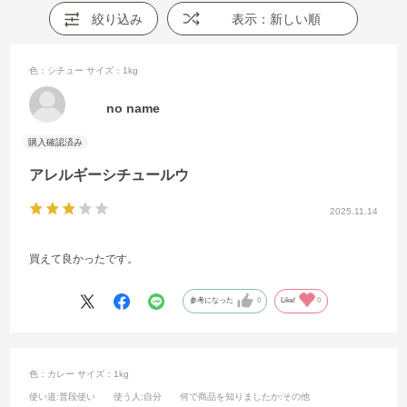
絞り込み
表示：新しい順
色：シチュー
サイズ：1kg
no name
アレルギーシチュールウ
2025.11.14
買えて良かったです。
参考になった
0
Like!
0
色：カレー
サイズ：1kg
使い道
:普段使い
使う人
:自分
何で商品を知りましたか
:その他