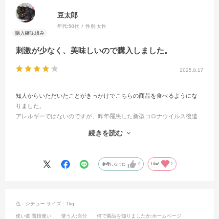
豆太郎
年代:
50代
性別:
女性
刺激が少なく、美味しいので購入しました。
2025.8.17
知人からいただいたことがきっかけでこちらの商品を食べるようにな
りました。
アレルギーではないのですが、昨年罹患した新型コロナウイルス後遺
症により数ヶ月も咽頭痛に悩まされました。
続きを読む
酸味や辛味があるものは喉にしみるのでずっと我慢していたのです
が、このカレールウで作ったカレーだけは食べることが出来たので
す！
参考になった
0
Like!
2
とても美味しいので、今回は自身で購入しました。
おすすめです！
色：シチュー
サイズ：1kg
使い道
:普段使い
使う人
:自分
何で商品を知りましたか
:ホームページ