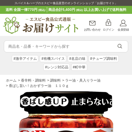
スパイス＆ハーブのエスビー食品直営のオンラインショップ「お届けサイト」
送料 全国一律770円
商品合計5,400円
以上お買い上げで送料無料
(税込)
(税込)
お問い合わせ
ログイン
会員登録
#激辛アイテム
#有機スパイス
#名店の味
#チューブ調味料
#レンジ対応品
#町中華
ホーム
>
香辛料・調味料
>
調味料
>
ラー油・具入りラー油
>
香ばし旨い！おかずラー油 １１０ｇ