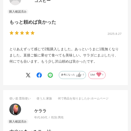
コスピー
もっと頼めば良かった
2025.8.27
とりあえずって感じで2瓶購入しました。あっというまに1瓶無くなり
ました。直接ご飯に乗せて食べても美味しい。サラダにまぶしたり、
何にでも合います。もう少し沢山頼めば良かったです。
参考になった
0
Like!
0
使い道
:普段使い
使う人
:家族
何で商品を知りましたか
:ホームページ
ケララ
年代:
60代
性別:
男性