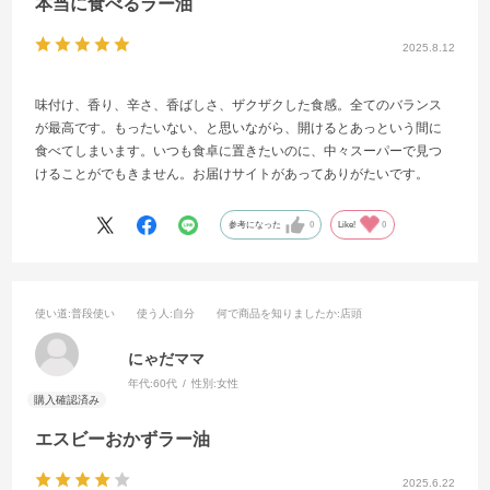
本当に食べるラー油
2025.8.12
味付け、香り、辛さ、香ばしさ、ザクザクした食感。全てのバランス
が最高です。もったいない、と思いながら、開けるとあっという間に
食べてしまいます。いつも食卓に置きたいのに、中々スーパーで見つ
けることがでもきません。お届けサイトがあってありがたいです。
参考になった
0
Like!
0
使い道
:普段使い
使う人
:自分
何で商品を知りましたか
:店頭
にゃだママ
年代:
60代
性別:
女性
エスビーおかずラー油
2025.6.22