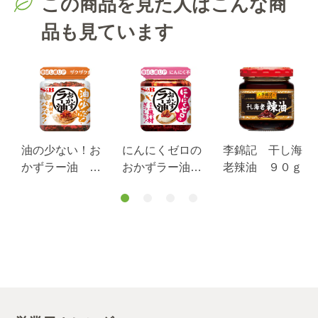
この商品を見た人はこんな商
品も見ています
油の少ない！お
にんにくゼロの
李錦記 干し海
かずラー油 ７
おかずラー油
老辣油 ９０ｇ
５ｇ
１１０ｇ