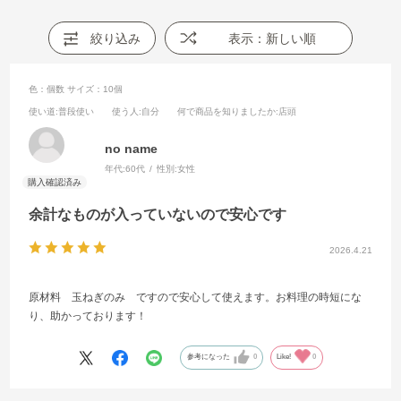
絞り込み
表示：新しい順
色：個数
サイズ：10個
使い道
:普段使い
使う人
:自分
何で商品を知りましたか
:店頭
no name
年代:
60代
性別:
女性
余計なものが入っていないので安心です
2026.4.21
原材料 玉ねぎのみ ですので安心して使えます。お料理の時短にな
り、助かっております！
参考になった
0
Like!
0