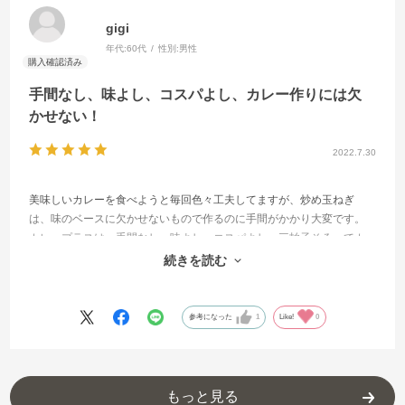
gigi
年代:
60代
性別:
男性
手間なし、味よし、コスパよし、カレー作りには欠
かせない！
2022.7.30
美味しいカレーを食べようと毎回色々工夫してますが、炒め玉ねぎ
は、味のベースに欠かせないもので作るのに手間がかかり大変です。
カレープラスは、手間なし、味よし、コスパよし、三拍子そろってカ
レー作りには欠かせなくなり、リピートしてます。時間がない時や疲
続きを読む
れている時は本当に助かります。
参考になった
1
Like!
0
もっと見る