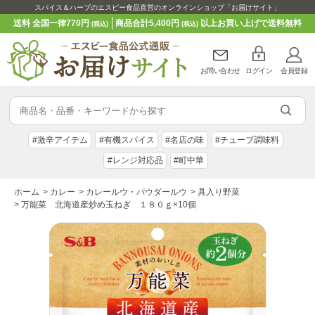
スパイス＆ハーブのエスビー食品直営のオンラインショップ「お届けサイト」
送料 全国一律770円
商品合計5,400円
以上お買い上げで送料無料
(税込)
(税込)
お問い合わせ
ログイン
会員登録
#激辛アイテム
#有機スパイス
#名店の味
#チューブ調味料
#レンジ対応品
#町中華
ホーム
>
カレー
>
カレールウ・パウダールウ
>
具入り野菜
>
万能菜 北海道産炒め玉ねぎ １８０ｇ×10個