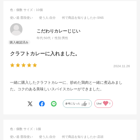
色：個数
サイズ：10個
使い道
:普段使い
使う人
:自分
何で商品を知りましたか
:SNS
こだわりカレーじじい
年代:
50代
性別:
男性
クラフトカレーに入れました。
2024.11.26
一緒に購入したクラフトカレーに、炒めた鶏肉と一緒に煮込みまし
た。コクのある美味しいスパイスカレーができました。
参考になった
1
Like!
0
色：個数
サイズ：1個
使い道
:普段使い
使う人
:自分
何で商品を知りましたか
:店頭