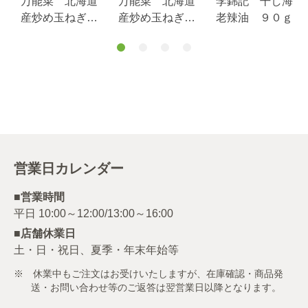
万能菜 北海道
万能菜 北海道
李錦記 干し海
産炒め玉ねぎ
産炒め玉ねぎ
老辣油 ９０ｇ
１８０ｇ×60個
１８０ｇ
（1ケース）
営業日カレンダー
■営業時間
■店舗休業日
土・日・祝日、夏季・年末年始等
※ 休業中もご注文はお受けいたしますが、在庫確認・商品発
送・お問い合わせ等のご返答は翌営業日以降となります。