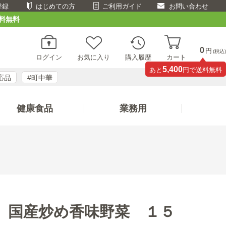
登録
はじめての方
ご利用ガイド
お問い合わせ
料無料
0
円
(税込)
ログイン
お気に入り
購入履歴
カート
5,400
あと
円で送料無料
応品
#町中華
健康食品
業務用
 国産炒め香味野菜 １５