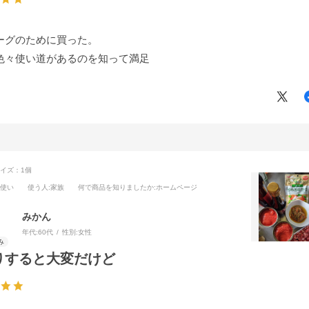
ーグのために買った。
色々使い道があるのを知って満足
イズ：1個
段使い
使う人
:家族
何で商品を知りましたか
:ホームページ
みかん
年代:
60代
性別:
女性
りすると大変だけど