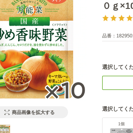
０ｇ×1
品番：
182950
選択してく
選択してく
商品画像を拡大する
1個