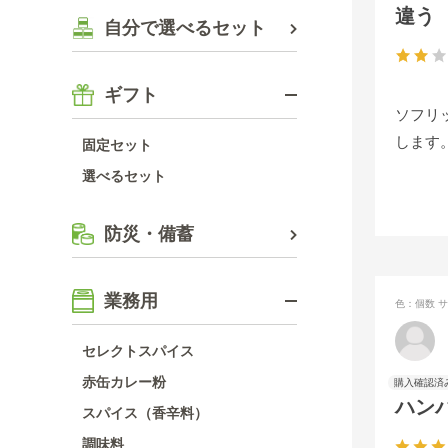
違う
自分で選べるセット
ギフト
ソフリ
します
固定セット
選べるセット
防災・備蓄
業務用
色：個数
サ
セレクトスパイス
赤缶カレー粉
ハン
スパイス（香辛料）
調味料