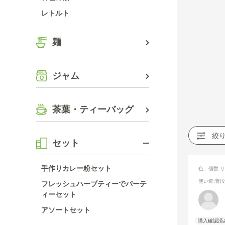
レトルト
麺
ジャム
茶葉・ティーバッグ
絞
セット
手作りカレー粉セット
色：個数
サ
使い道
:普
フレッシュハーブティーでパーテ
ィーセット
アソートセット