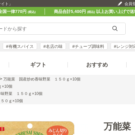
サイト」
会員
全国一律770円
商品合計5,400円
以上お買い上げで送
(税込)
(税込)
#有機スパイス
#名店の味
#チューブ調味料
#レンジ対
ギフト
おすすめ
>
万能菜 国産炒め香味野菜 １５０ｇ×10個
×10個
味野菜 １５０ｇ×10個
５０ｇ×10個
万能菜