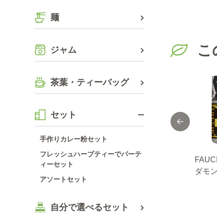
麺
こ
ジャム
茶葉・ティーバッグ
セット
手作りカレー粉セット
フレッシュハーブティーでパーテ
ＩＣ
ＯＲＧＡＮＩＣ
ＯＲＧＡＮＩＣ
FAU
ィーセット
有機
ＳＰＩＣＥ 有機
ＳＰＩＣＥ 有機
ダモ
アソートセット
ｇ
クミン（パウダ
ブラックペッパー
ー）
ー） １８ｇ
（ホール） １７.
５ｇ
自分で選べるセット