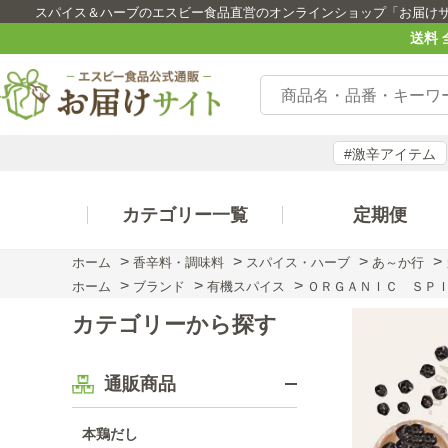
スパイス＆ハーブのエスビー食品直営のオンラインショップ「お届け
送料 
#激辛アイテム
カテゴリー一覧
定期便
>
>
>
>
ホーム
香辛料・調味料
スパイス・ハーブ
あ～か行
>
>
>
ホーム
ブランド
有機スパイス
ＯＲＧＡＮＩＣ ＳＰＩ
カテゴリーから探す
通販商品
本鶏だし