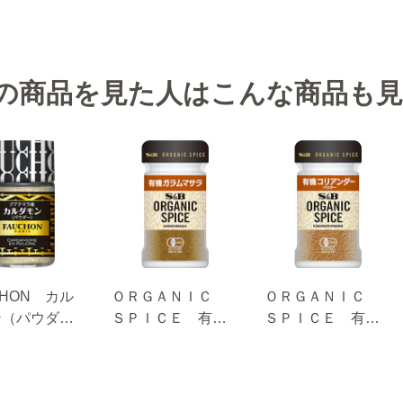
の商品を見た人はこんな商品も
CHON カル
ＯＲＧＡＮＩＣ
ＯＲＧＡＮＩＣ
ン（パウダ
ＳＰＩＣＥ 有機
ＳＰＩＣＥ 有機
ガラムマサラ １
コリアンダー（パ
９ｇ
ウダー） １４ｇ