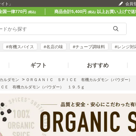
サイト」
会員
全国一律770円
商品合計5,400円
以上お買い上げで送
(税込)
(税込)
#有機スパイス
#名店の味
#チューブ調味料
#レンジ対
ギフト
おすすめ
>
カルダモン
ＯＲＧＡＮＩＣ ＳＰＩＣＥ 有機カルダモン（パウダー） 
ＣＥ 有機カルダモン（パウダー） １９.５ｇ