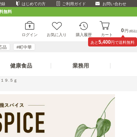
登録
はじめての方
ご利用ガイド
お問い合わせ
料無料
0
円
(税込)
ログイン
お気に入り
購入履歴
カート
5,400
あと
円で送料無料
応品
#町中華
健康食品
業務用
１９.５ｇ