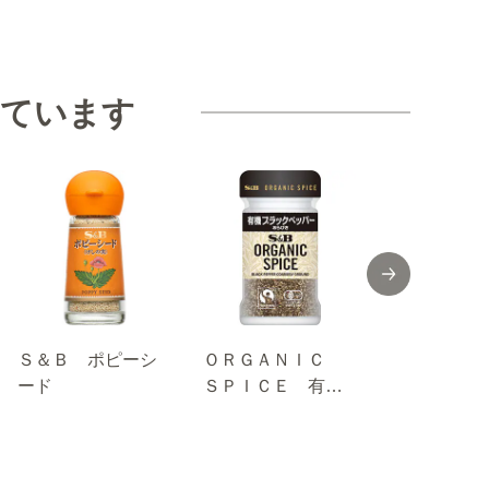
見ています
Ｓ＆Ｂ ポピーシ
ＯＲＧＡＮＩＣ
ＯＲＧＡＮ
ード
ＳＰＩＣＥ 有機
ＳＰＩＣＥ
ブラックペッパー
り 有機ガ
（あらびき） １
サラ １０.
７.５ｇ