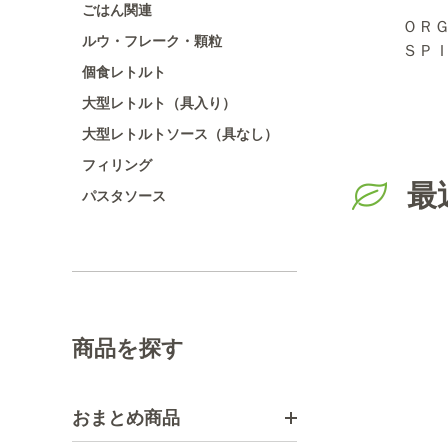
ごはん関連
ム
セレクト 抹茶塩/袋
FAUCHON マジ
ＯＲ
ルウ・フレーク・顆粒
g
100g
ョラム
ＳＰ
個食レトルト
キャ
ド １
大型レトルト（具入り）
大型レトルトソース（具なし）
フィリング
最
パスタソース
商品を探す
おまとめ商品