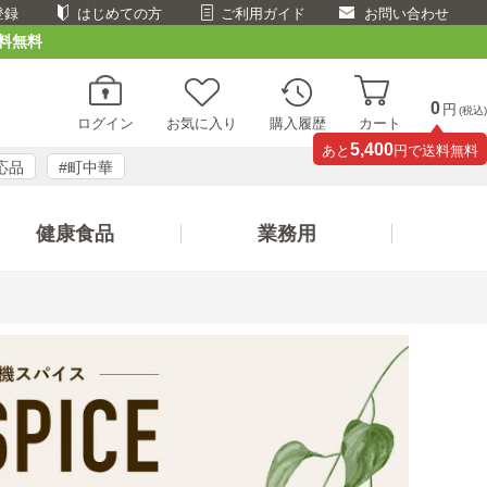
登録
はじめての方
ご利用ガイド
お問い合わせ
料無料
0
円
(税込)
ログイン
お気に入り
購入履歴
カート
5,400
あと
円で送料無料
応品
#町中華
健康食品
業務用