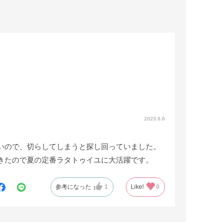
2023.6.6
いので、切らしてしまうと探し回っていました。
きたので夏の定番ラタトゥイユに大活躍です。
参考になった
1
Like!
0