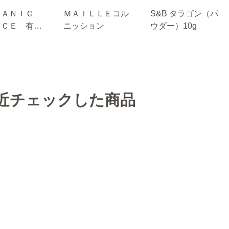
ＧＡＮＩＣ
ＭＡＩＬＬＥコル
S&B タラゴン（パ
ＩＣＥ 有機
ニッション
ウダー）10g
ラウェイシー
８.５ｇ
近チェックした商品