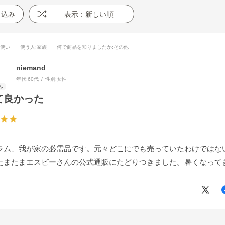
り込み
表示：新しい順
段使い
使う人
:家族
何で商品を知りましたか
:その他
niemand
年代:
60代
性別:
女性
て良かった
ラム、我が家の必需品です。元々どこにでも売っていたわけではな
たまたまエスビーさんの公式通販にたどりつきました。暑くなって