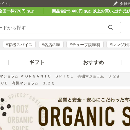
サイト」
会員
全国一律770円
商品合計5,400円
以上お買い上げで送
(税込)
(税込)
#有機スパイス
#名店の味
#チューブ調味料
#レンジ対
ギフト
おすすめ
>
マジョラム
ＯＲＧＡＮＩＣ ＳＰＩＣＥ 有機マジョラム ３.２ｇ
ＣＥ 有機マジョラム ３.２ｇ