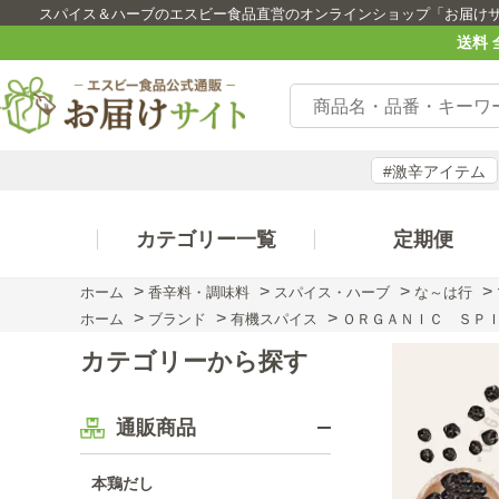
スパイス＆ハーブのエスビー食品直営のオンラインショップ「お届け
送料 
#激辛アイテム
カテゴリー一覧
定期便
>
>
>
>
ホーム
香辛料・調味料
スパイス・ハーブ
な～は行
>
>
>
ホーム
ブランド
有機スパイス
ＯＲＧＡＮＩＣ ＳＰＩ
カテゴリーから探す
通販商品
本鶏だし