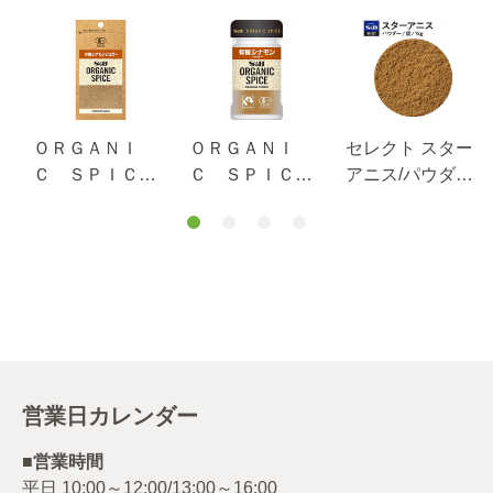
/
ＯＲＧＡＮＩ
ＯＲＧＡＮＩ
セレクト スター
Ｃ ＳＰＩＣ
Ｃ ＳＰＩＣ
アニス/パウダー/
Ｅ 袋入り 有
Ｅ 有機シナモ
袋1kg
機シナモンシュ
ン（パウダ
ガー ２２.３ｇ
ー） １９ｇ
営業日カレンダー
■営業時間