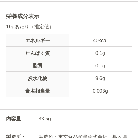
栄養成分表示
10gあたり（推定値）
エネルギー
40kcal
たんぱく質
0.1g
脂質
0.1g
炭水化物
9.6g
食塩相当量
0.003g
内容量
33.5g
製造所・
製造所：東京食品産業株式会社 栃木県