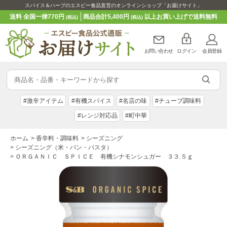
スパイス＆ハーブのエスビー食品直営のオンラインショップ「お届けサイト」
送料 全国一律770円
商品合計5,400円
以上お買い上げで送料無料
(税込)
(税込)
お問い合わせ
ログイン
会員登録
#激辛アイテム
#有機スパイス
#名店の味
#チューブ調味料
#レンジ対応品
#町中華
ホーム
>
香辛料・調味料
>
シーズニング
>
シーズニング（米・パン・パスタ）
>
ＯＲＧＡＮＩＣ ＳＰＩＣＥ 有機シナモンシュガー ３３.５ｇ