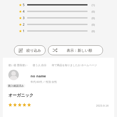
★
5
(1)
★
4
(0)
★
3
(0)
★
2
(0)
★
1
(0)
絞り込み
表示：新しい順
使い道
:普段使い
使う人
:自分
何で商品を知りましたか
:ホームページ
no name
年代:
60代
性別:
女性
オーガニック
2023.9.16