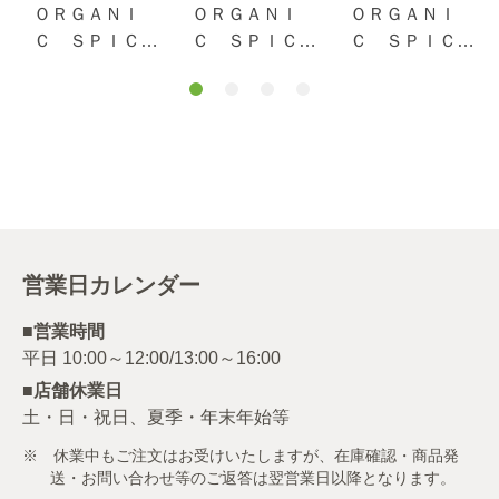
ＯＲＧＡＮＩ
ＯＲＧＡＮＩ
ＯＲＧＡＮＩ
Ｃ ＳＰＩＣ
Ｃ ＳＰＩＣ
Ｃ ＳＰＩＣ
Ｅ 有機コリア
Ｅ 袋入り 有
Ｅ 袋入り 有
ンダー（パウダ
機ターメリック
機クミン（パウ
ー） １４ｇ
（パウダー）
ダー） １２.３
１０.４ｇ
ｇ
営業日カレンダー
■営業時間
■店舗休業日
土・日・祝日、夏季・年末年始等
※ 休業中もご注文はお受けいたしますが、在庫確認・商品発
送・お問い合わせ等のご返答は翌営業日以降となります。