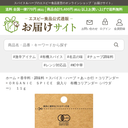
スパイス＆ハーブのエスビー食品直営のオンラインショップ「お届けサイト」
送料 全国一律770円
商品合計5,400円
以上お買い上げで送料無料
(税込)
(税込)
お問い合わせ
ログイン
会員登録
#激辛アイテム
#有機スパイス
#名店の味
#チューブ調味料
#レンジ対応品
#町中華
ホーム
>
香辛料・調味料
>
スパイス・ハーブ
>
あ～か行
>
コリアンダー
>
ＯＲＧＡＮＩＣ ＳＰＩＣＥ 袋入り 有機コリアンダー（パウダ
ー） １１ｇ