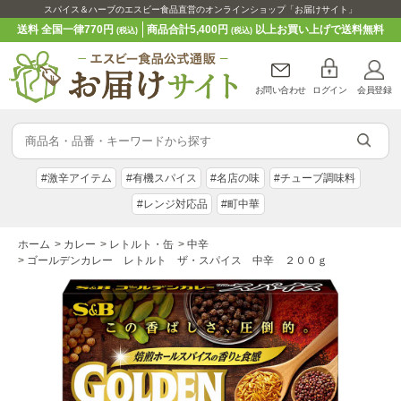
スパイス＆ハーブのエスビー食品直営のオンラインショップ「お届けサイト」
送料 全国一律770円
商品合計5,400円
以上お買い上げで送料無料
(税込)
(税込)
お問い合わせ
ログイン
会員登録
#激辛アイテム
#有機スパイス
#名店の味
#チューブ調味料
#レンジ対応品
#町中華
ホーム
>
カレー
>
レトルト・缶
>
中辛
>
ゴールデンカレー レトルト ザ・スパイス 中辛 ２００ｇ