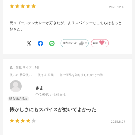
2025.12.16
元々ゴールデンカレーが好きだが、よりスパイシーなこちらはもっと
好きだ。
参考になった
0
Like!
0
色：個数
サイズ：1個
使い道
:普段使い
使う人
:家族
何で商品を知りましたか
:その他
きよ
年代:
60代
性別:
女性
懐かしさにもスパイスが効いてよかった
2025.8.27