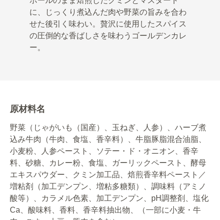
ホールのまま焙煎したクミンとマスタード
に、じっくり煮込んだ肉や野菜の旨みを合わ
せた後引く味わい。贅沢に使用したスパイス
の圧倒的な香ばしさを味わうゴールデンカレ
ー。
原材料名
野菜（じゃがいも（国産）、玉ねぎ、人参）、ハーブ煮
込み牛肉（牛肉、食塩、香辛料）、牛脂豚脂混合油脂、
小麦粉、人参ペースト、ソテー・ド・オニオン、香辛
料、砂糖、カレー粉、食塩、ガーリックペースト、酵母
エキスパウダー、クミン加工品、焙煎香辛料ペースト／
増粘剤（加工デンプン、増粘多糖類）、調味料（アミノ
酸等）、カラメル色素、加工デンプン、pH調整剤、塩化
Ca、酸味料、香料、香辛料抽出物、（一部に小麦・牛