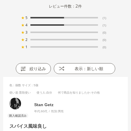
2
レビュー件数：
件
★
5
(1)
★
4
(1)
★
3
(0)
★
2
(0)
★
1
(0)
絞り込み
表示：新しい順
色：個数
サイズ：5個
使い道
:普段使い
使う人
:自分
何で商品を知りましたか
:その他
Stan Getz
年代:
60代
性別:
男性
スパイス風味良し