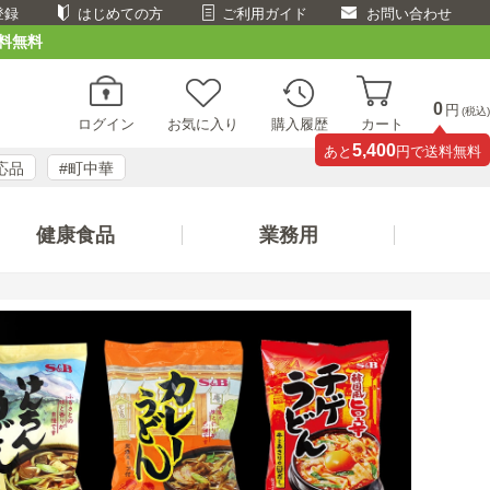
登録
はじめての方
ご利用ガイド
お問い合わせ
料無料
0
円
(税込)
ログイン
お気に入り
購入履歴
カート
5,400
あと
円で送料無料
応品
#町中華
健康食品
業務用