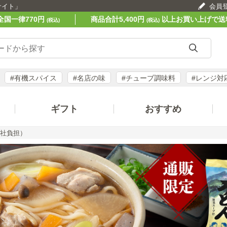
サイト」
会員
全国一律770円
商品合計5,400円
以上お買い上げで送
(税込)
(税込)
#有機スパイス
#名店の味
#チューブ調味料
#レンジ対
ギフト
おすすめ
当社負担）