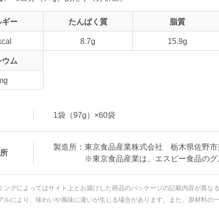
ルギー
たんぱく質
脂質
kcal
8.7g
15.9g
シウム
mg
1袋（97g）×60袋
製造所：東京食品産業株式会社 栃木県佐野市並
所
※東京食品産業は、エスビー食品のグル
ミングによってはサイト上とお届けした商品のパッケージの記載内容が異な
アルにより、味わいや風味に違いが生じる場合があります。また、原材料の