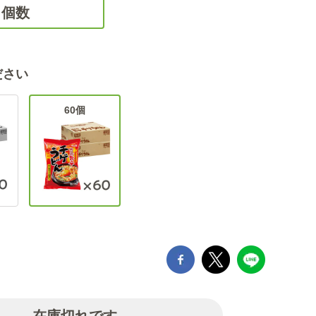
個数
ださい
60個
在庫切れです