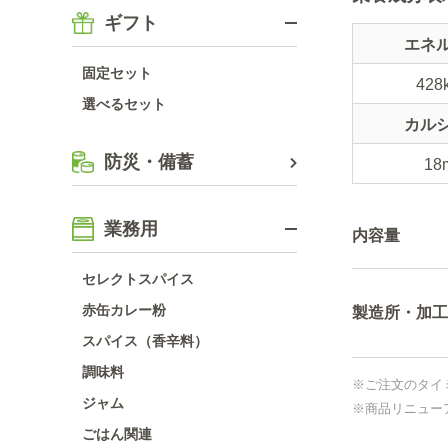
ギフト
エネ
固定セット
428
選べるセット
カル
防災・備蓄
18
業務用
内容量
セレクトスパイス
赤缶カレー粉
製造所・加工
スパイス（香辛料）
調味料
※ご注文のタイ
ジャム
※商品リニュー
ごはん関連