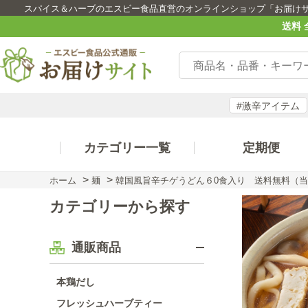
スパイス＆ハーブのエスビー食品直営のオンラインショップ「お届け
送料 
#激辛アイテム
カテゴリー一覧
定期便
>
>
ホーム
麺
韓国風旨辛チゲうどん６0食入り 送料無料（
カテゴリーから探す
通販商品
本鶏だし
フレッシュハーブティー