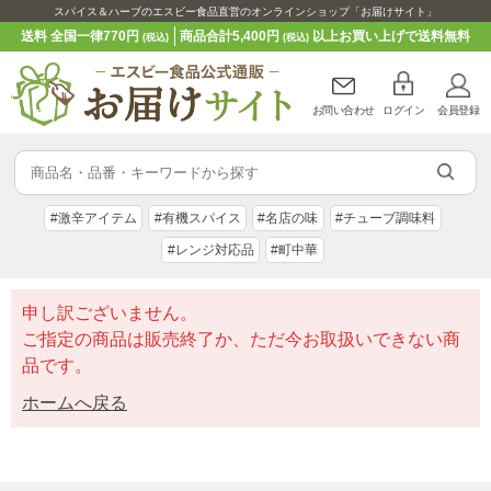
スパイス＆ハーブのエスビー食品直営のオンラインショップ「お届けサイト」
送料 全国一律770円
商品合計5,400円
以上お買い上げで送料無料
(税込)
(税込)
お問い合わせ
ログイン
会員登録
#激辛アイテム
#有機スパイス
#名店の味
#チューブ調味料
#レンジ対応品
#町中華
申し訳ございません。
ご指定の商品は販売終了か、ただ今お取扱いできない商
品です。
ホームへ戻る