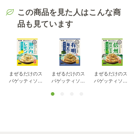
この商品を見た人はこんな商
品も見ています
まぜるだけのス
まぜるだけのス
まぜるだけのス
パゲッティソー
パゲッティソー
パゲッティソー
ス ご当地の
ス ご当地の
ス ご当地の
４
味 瀬戸内レモ
味 有明海苔
味 信州野沢菜
ン＆オリーブ
あごだし仕立
漬＆きのこ ５
４３.２ｇ
て ４５ｇ
０.４ｇ