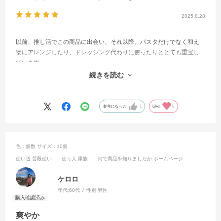
2025.8.28
以前、推し活でこの商品に出会い、それ以降、パスタだけでなく和え
物にアレンジしたり、ドレッシング代わりに使ったりととても重宝し
ています。
最近、スーパーで見かけなくなったので取り寄せました。
続きを読む
無くなりそうになったらまた注文します!
参考になった
1
Like!
0
色：個数
サイズ：10個
使い道
:普段使い
使う人
:家族
何で商品を知りましたか
:ホームページ
ケロロ
年代:
60代
性別:
男性
爽やか