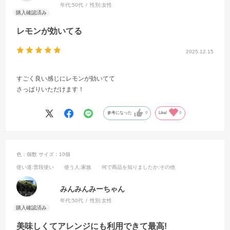
年代:
50代
性別:
女性
レモンが効いてる
2025.12.15
すごく良い感じにレモンが効いてて
さっぱりいただけます！
参考になった
0
Like!
0
色：個数
サイズ：10個
使い道
:普段使い
使う人
:家族
何で商品を知りましたか
:その他
みんみんみーちゃん
年代:
50代
性別:
女性
美味しくてアレンジにも利用できて最高!