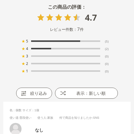
4.7
7
レビュー件数：
件
★
5
(5)
★
4
(2)
★
3
(0)
★
2
(0)
★
1
(0)
絞り込み
表示：新しい順
色：個数
サイズ：1個
使い道
:普段使い
使う人
:家族
何で商品を知りましたか
:SNS
なし