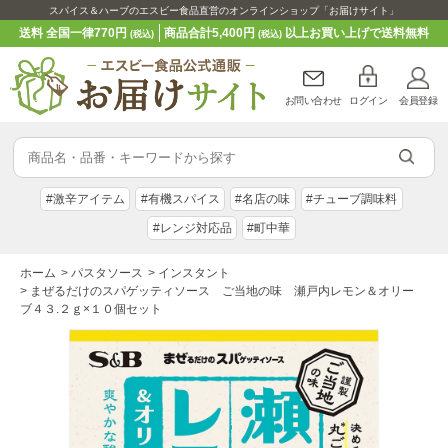
スパイス＆ハーブのエスビー食品直営のオンラインショップ「お届けサイト」
送料 全国一律770円
商品合計5,400円
以上お買い上げで送料無料
(税込)
(税込)
お問い合わせ
ログイン
会員登録
#激辛アイテム
#有機スパイス
#名店の味
#チューブ調味料
#レンジ対応品
#町中華
ホーム
>
パスタソース
>
インスタント
>
まぜるだけのスパゲッティソース ご当地の味 瀬戸内レモン＆オリー
ブ４３.２ｇ×１０個セット