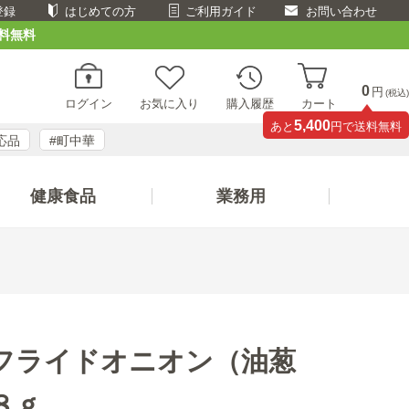
登録
はじめての方
ご利用ガイド
お問い合わせ
料無料
0
円
(税込)
ログイン
お気に入り
購入履歴
カート
5,400
あと
円で送料無料
応品
#町中華
健康食品
業務用
フライドオニオン（油葱
８ｇ