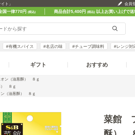
サイト」
会員
全国一律770円
商品合計5,400円
以上お買い上げで送
(税込)
(税込)
#有機スパイス
#名店の味
#チューブ調味料
#レンジ対
ギフト
おすすめ
ニオン（油葱酥） ８ｇ
酥） ８ｇ
オン（油葱酥） ８ｇ
菜館 
酥） 