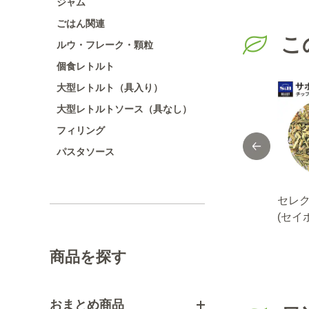
ジャム
ごはん関連
こ
ルウ・フレーク・顆粒
個食レトルト
大型レトルト（具入り）
大型レトルトソース（具なし）
フィリング
パスタソース
スト
ＦＡＵＣＨＯＮシ
セレクト ケーパー/
セレク
ウダ
ーズニング 玉ね
ホール/ビン入り
(セイ
ぎキャラメリゼ
75g
プ/袋1
１４ｇ
商品を探す
おまとめ商品