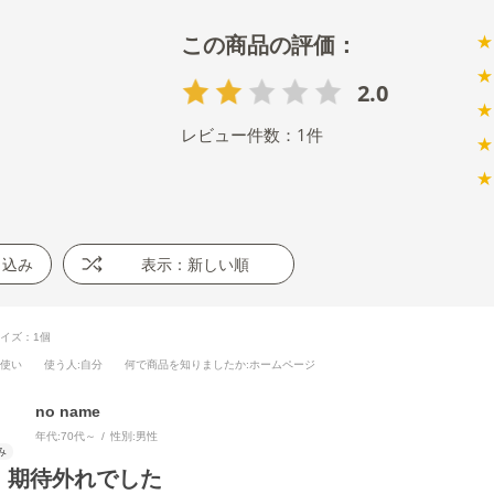
★
★
2.0
★
レビュー件数：
1
件
★
★
り込み
表示：新しい順
イズ：1個
段使い
使う人
:自分
何で商品を知りましたか
:ホームページ
no name
年代:
70代～
性別:
男性
、期待外れでした