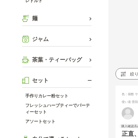
レトルト
麺
ジャム
茶葉・ティーバッグ
絞
セット
色：個数
サ
手作りカレー粉セット
使い道
:普
フレッシュハーブティーでパーテ
ィーセット
アソートセット
正直