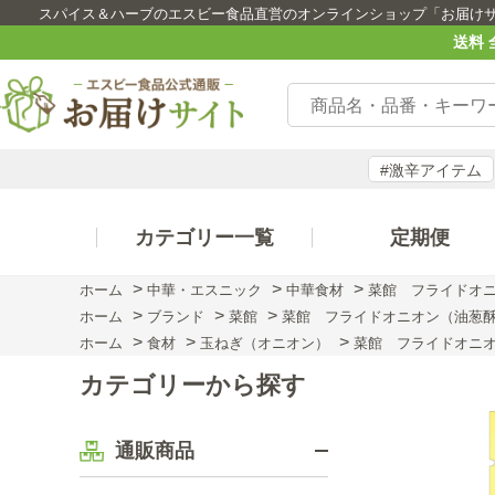
スパイス＆ハーブのエスビー食品直営のオンラインショップ「お届け
送料 
#激辛アイテム
カテゴリー一覧
定期便
>
>
>
ホーム
中華・エスニック
中華食材
菜館 フライドオ
>
>
>
ホーム
ブランド
菜館
菜館 フライドオニオン（油葱
>
>
>
ホーム
食材
玉ねぎ（オニオン）
菜館 フライドオニ
カテゴリーから探す
通販商品