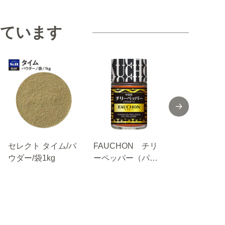
見ています
セレクト タイム/パ
FAUCHON チリ
菜館 クコ
ウダー/袋1kg
ーペッパー（パウ
（ゴジベリ
ダー）
１０ｇ