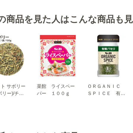
の商品を見た人はこんな商品も
ト サボリー
菜館 ライスペー
ＯＲＧＡＮＩＣ
ボリー)/チッ
パー １００ｇ
ＳＰＩＣＥ 有機
00g
パセリ ４.５ｇ