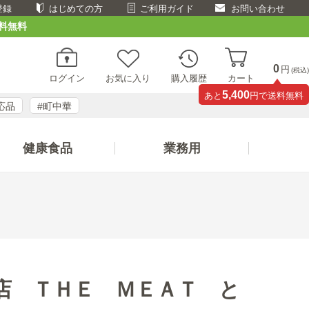
登録
はじめての方
ご利用ガイド
お問い合わせ
料無料
0
円
(税込)
ログイン
お気に入り
購入履歴
カート
5,400
あと
円で送料無料
応品
#町中華
健康食品
業務用
店 ＴＨＥ ＭＥＡＴ と