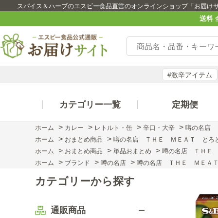
スパイス＆ハーブのエスビー食品直営のオンラインショップ「お届け
送料 
#激辛アイテム
カテゴリー一覧
定期便
>
>
>
>
ホーム
カレー
レトルト・缶
辛口・大辛
噂の名店 
>
>
ホーム
おまとめ商品
噂の名店 ＴＨＥ ＭＥＡＴ とろ
>
>
>
ホーム
おまとめ商品
単品おまとめ
噂の名店 ＴＨＥ
>
>
>
ホーム
ブランド
噂の名店
噂の名店 ＴＨＥ ＭＥＡＴ
カテゴリーから探す
通販商品