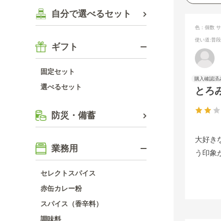
自分で選べるセット
色：個数
サ
使い道
:普
ギフト
固定セット
選べるセット
とろ
防災・備蓄
大好き
業務用
う印象
セレクトスパイス
赤缶カレー粉
スパイス（香辛料）
調味料