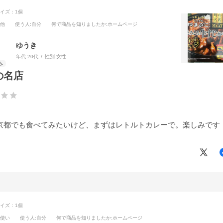
イズ：1個
の他
使う人
:自分
何で商品を知りましたか
:ホームページ
ゆうき
年代:
20代
性別:
女性
の名店
京都でも食べてみたいけど、まずはレトルトカレーで。楽しみです
イズ：1個
段使い
使う人
:自分
何で商品を知りましたか
:ホームページ