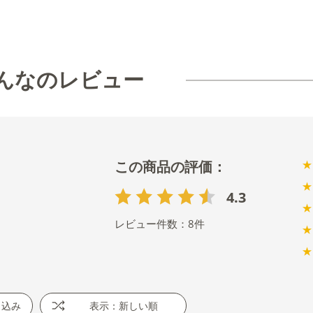
んなのレビュー
★
★
4.3
★
レビュー件数：
8
件
★
★
り込み
表示：新しい順