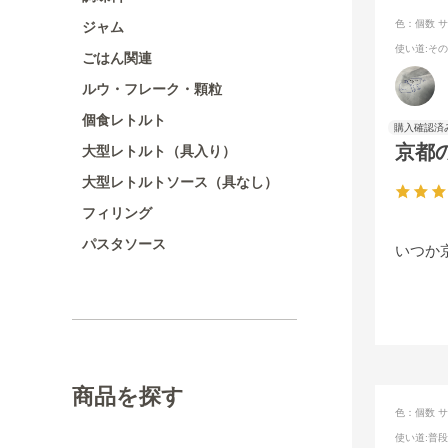
色：個数
サ
ジャム
使い道
:そ
ごはん関連
ルウ・フレーク・顆粒
個食レトルト
京都
大型レトルト（具入り）
大型レトルトソース（具なし）
フィリング
パスタソース
いつか
商品を探す
色：個数
サ
使い道
:普