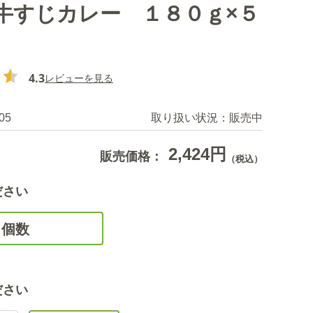
牛すじカレー １８０ｇ×５
4.3
レビューを見る
05
取り扱い状況：
販売中
2,424円
販売価格：
（税込）
ださい
個数
ださい