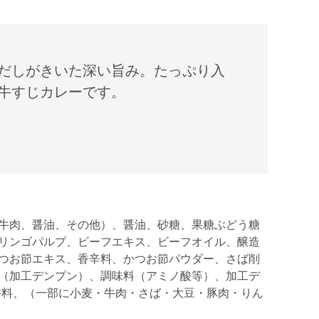
だしがきいた深い旨み。たっぷり入
牛すじカレーです。
牛肉、醤油、その他）、醤油、砂糖、果糖ぶどう糖
リンゴパルプ、ビーフエキス、ビーフオイル、醸造
つお節エキス、香辛料、かつお節パウダー、さば削
（加工デンプン）、調味料（アミノ酸等）、加工デ
香料、（一部に小麦・牛肉・さば・大豆・豚肉・りん