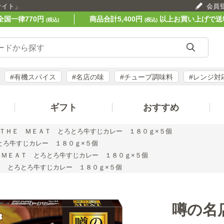
サイト」
会員
全国一律770円
商品合計5,400円
以上お買い上げで送
(税込)
(税込)
#有機スパイス
#名店の味
#チューブ調味料
#レンジ対
ギフト
おすすめ
ＴＨＥ ＭＥＡＴ とろとろ牛すじカレー １８０ｇ×５個
とろ牛すじカレー １８０ｇ×５個
 ＭＥＡＴ とろとろ牛すじカレー １８０ｇ×５個
 とろとろ牛すじカレー １８０ｇ×５個
噂の名