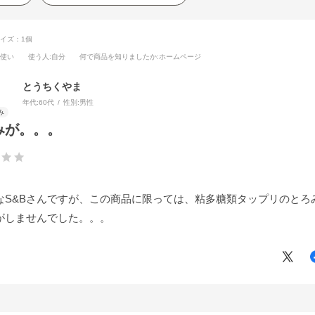
イズ：1個
段使い
使う人
:自分
何で商品を知りましたか
:ホームページ
とうちくやま
年代:
60代
性別:
男性
みが。。。
なS&Bさんですが、この商品に限っては、粘多糖類タップリのとろ
がしませんでした。。。