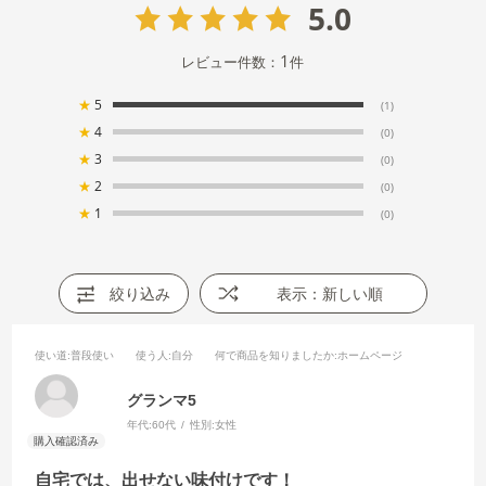
5.0
1
レビュー件数：
件
★
5
(1)
★
4
(0)
★
3
(0)
★
2
(0)
★
1
(0)
絞り込み
表示：新しい順
使い道
:普段使い
使う人
:自分
何で商品を知りましたか
:ホームページ
グランマ5
年代:
60代
性別:
女性
自宅では、出せない味付けです！