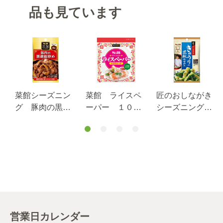
品も見ています
菜館シーズニン
菜館 ライスペ
匠のおしながき
グ 豚肉の黒胡
ーパー １００
シーズニング
椒炒め １４.４
ｇ
きゅうりの花椒
ｇ
味噌和え １４
ｇ
営業日カレンダー