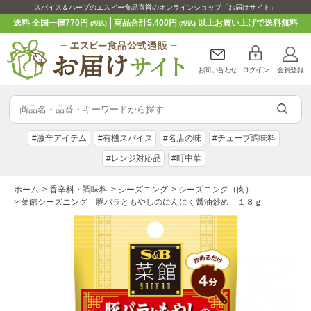
スパイス＆ハーブのエスビー食品直営のオンラインショップ「お届けサイト」
送料 全国一律770円
商品合計5,400円
以上お買い上げで送料無料
(税込)
(税込)
お問い合わせ
ログイン
会員登録
#激辛アイテム
#有機スパイス
#名店の味
#チューブ調味料
#レンジ対応品
#町中華
ホーム
>
香辛料・調味料
>
シーズニング
>
シーズニング（肉）
>
菜館シーズニング 豚バラともやしのにんにく醤油炒め １８ｇ