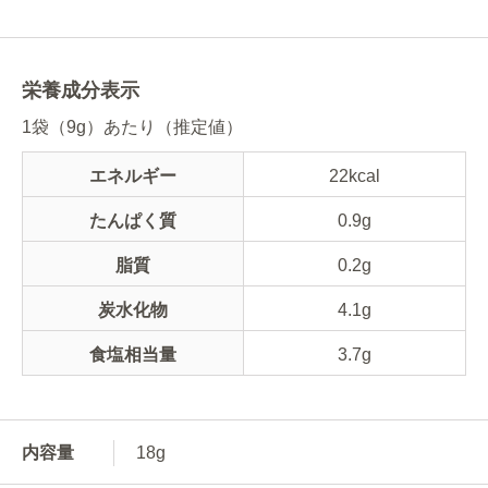
栄養成分表示
1袋（9g）あたり（推定値）
エネルギー
22kcal
たんぱく質
0.9g
脂質
0.2g
炭水化物
4.1g
食塩相当量
3.7g
内容量
18g