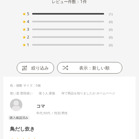
1
レビュー件数：
件
★
5
(1)
★
4
(0)
★
3
(0)
★
2
(0)
★
1
(0)
絞り込み
表示：新しい順
色：個数
サイズ：5個
使い道
:普段使い
使う人
:家族
何で商品を知りましたか
:ホームページ
コマ
年代:
50代
性別:
男性
鳥だし炊き