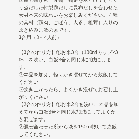
国産の鶏がら、丸鶏、鶏足を水だけでじっく
り煮だした特製鶏だしに昆布だしを合わせた
素材本来の味わいをお楽しみください。４種
の具材（鶏肉、ごぼう、人参、椎茸）入りの
炊き込みご飯の素です。
3合用（3～4人前）
【3合の作り方】①お米3合（180mlカップ×3
杯）を洗い、白飯3合と同じ水加減にしま
す。
②本品を加え、軽くかき混ぜてから炊飯して
ください。
③炊き上がったら、よくかき混ぜてお召し上
がりください。
【2合の作り方】①お米2合を洗い、本品を加
えてから白飯3合と同じ水加減にしてよくか
き混ぜます。
②混ぜ合わせた所から液を150ml抜いて炊飯
してください。