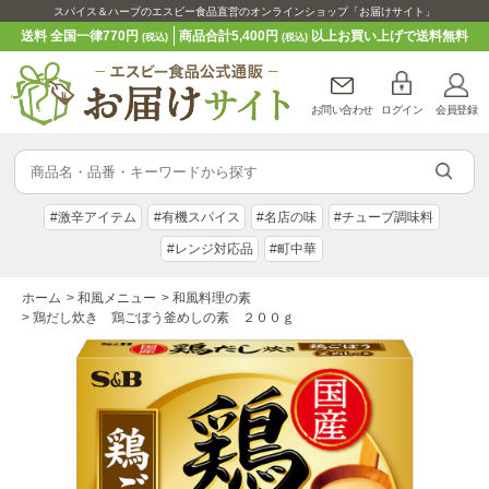
スパイス＆ハーブのエスビー食品直営のオンラインショップ「お届けサイト」
送料 全国一律770円
商品合計5,400円
以上お買い上げで送料無料
(税込)
(税込)
お問い合わせ
ログイン
会員登録
#激辛アイテム
#有機スパイス
#名店の味
#チューブ調味料
#レンジ対応品
#町中華
ホーム
>
和風メニュー
>
和風料理の素
>
鶏だし炊き 鶏ごぼう釜めしの素 ２００ｇ