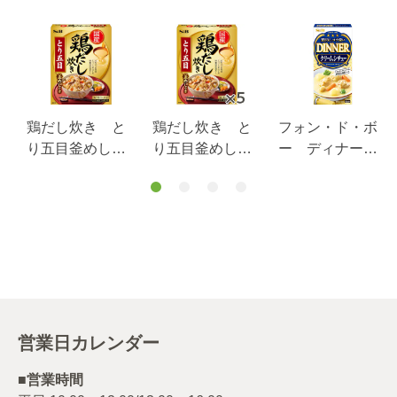
鶏だし炊き と
鶏だし炊き と
フォン・ド・ボ
り五目釜めしの
り五目釜めしの
ー ディナーク
素 ２００ｇ
素 ２００ｇ×５
リームシチュ
個
ー ９７ｇ
営業日カレンダー
■営業時間