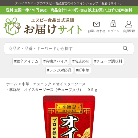
スパイス＆ハーブのエスビー食品直営のオンラインショップ「お届けサイト」
送料 全国一律770円
商品合計5,400円
以上お買い上げで送料無料
(税込)
(税込)
お問い合わせ
ログイン
会員登録
#激辛アイテム
#有機スパイス
#名店の味
#チューブ調味料
#レンジ対応品
#町中華
ホーム
>
中華・エスニック
>
オイスターソース
>
李錦記 オイスターソース（チューブ入り） ９５ｇ