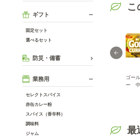
こ
ギフト
固定セット
選べるセット
防災・備蓄
ボ
ゴールデンカレ
フォン・ド・ボ
ゴー
業務用
カレ
ー レトルト 中
ー ディナーカレ
ー 
９４
辛 ２００ｇ
ー 中辛 １９４
ｇ
セレクトスパイス
ｇ
赤缶カレー粉
スパイス（香辛料）
調味料
最
ジャム