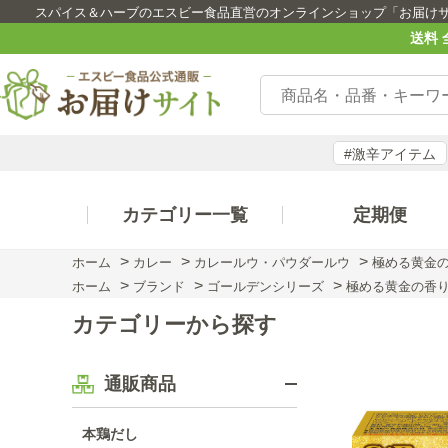
スパイス＆ハーブのエスビー食品直営のオンラインショップ「お届け
送料 
#激辛アイテム
カテゴリー一覧
定期便
>
>
>
ホーム
カレー
カレールウ・パウダールウ
極める黄金
>
>
>
ホーム
ブランド
ゴールデンシリーズ
極める黄金の香
カテゴリーから探す
通販商品
本鶏だし