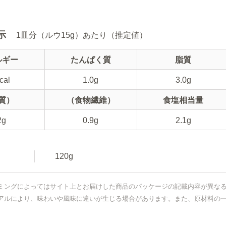
示
1皿分（ルウ15g）あたり（推定値）
ルギー
たんぱく質
脂質
cal
1.0g
3.0g
質）
（食物繊維）
食塩相当量
2g
0.9g
2.1g
120g
ミングによってはサイト上とお届けした商品のパッケージの記載内容が異な
アルにより、味わいや風味に違いが生じる場合があります。また、原材料の