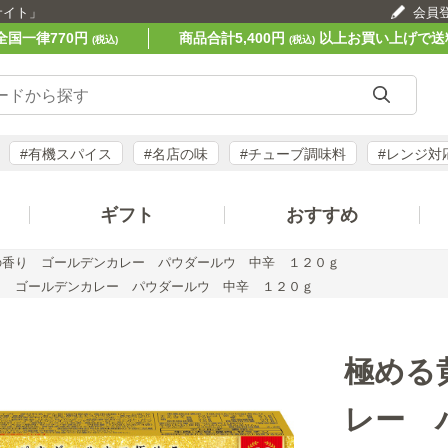
サイト」
会員
全国一律770円
商品合計5,400円
以上お買い上げで送
(税込)
(税込)
#有機スパイス
#名店の味
#チューブ調味料
#レンジ対
ギフト
おすすめ
の香り ゴールデンカレー パウダールウ 中辛 １２０ｇ
り ゴールデンカレー パウダールウ 中辛 １２０ｇ
極める
レー 