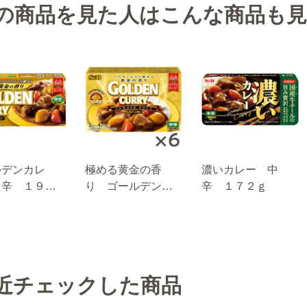
の商品を見た人はこんな商品も
ルデンカレ
極める黄金の香
濃いカレー 中
中辛 １９８
り ゴールデンカ
辛 １７２ｇ
レー パウダール
ウ 中辛 １２０
ｇ×６個セット
近チェックした商品