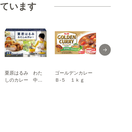
見ています
栗原はるみ わた
ゴールデンカレー
濃いカレー
しのカレー 中
Ｂ‐５ １ｋｇ
辛 １７２ｇ
辛 １１０ｇ
個