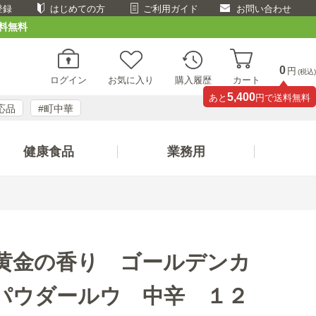
登録
はじめての方
ご利用ガイド
お問い合わせ
料無料
0
円
(税込)
ログイン
お気に入り
購入履歴
カート
5,400
あと
円で送料無料
応品
#町中華
健康食品
業務用
黄金の香り ゴールデンカ
パウダールウ 中辛 １２