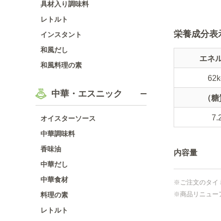
具材入り調味料
レトルト
栄養成分表
インスタント
和風だし
エネ
和風料理の素
62k
中華・エスニック
（糖
7.
オイスターソース
中華調味料
香味油
内容量
中華だし
中華食材
※ご注文のタイ
※商品リニュー
料理の素
レトルト