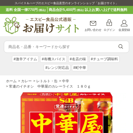
スパイス＆ハーブのエスビー食品直営のオンラインショップ「お届けサイト」
送料 全国一律770円
商品合計5,400円
以上お買い上げで送料無料
(税込)
(税込)
お問い合わせ
ログイン
会員登録
#激辛アイテム
#有機スパイス
#名店の味
#チューブ調味料
#レンジ対応品
#町中華
ホーム
>
カレー
>
レトルト・缶
>
中辛
>
常連のイチオシ 中華屋のカレーライス １８０ｇ