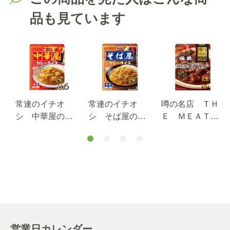
品も見ています
常連のイチオ
常連のイチオ
噂の名店 ＴＨ
シ 中華屋のカ
シ そば屋のカ
Ｅ ＭＥＡＴ
レーライス １
レーライス １
やわらか牛バラ
８０ｇ×６個セッ
８０ｇ
カレー １８０
ト
ｇ
営業日カレンダー