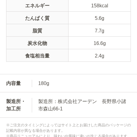
エネルギー
158kcal
たんぱく質
5.6g
脂質
7.7g
炭水化物
16.6g
食塩相当量
2.4g
内容量
180g
製造所・
製造所：株式会社アーデン 長野県小諸
加工所
市森山66-1
※ご注文のタイミングによってはサイト上とお届けした商品のパッケージの
記載内容が異なる場合があります。
※商品リニューアルにより、味わいや風味に違いが生じる場合があります。