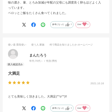
味の濃さ、量、とろみ加減が年配の父母にも調度良く卵もほどよく入
っています。
ペロッとご飯をたくさん食べてくれました。
参考になった
0
Like!
0
使い道
:普段使い
使う人
:家族
何で商品を知りましたか
:ホームページ
まんたろう
年代:
70代～
性別:
男性
大満足
2021.10.16
とても美味しく頂きました。大満足(*^o^*)!!
参考になった
0
Like!
0