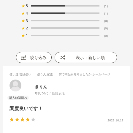
★
5
(1)
★
4
(1)
★
3
(0)
★
2
(0)
★
1
(0)
絞り込み
表示：新しい順
使い道
:普段使い
使う人
:家族
何で商品を知りましたか
:ホームページ
きりん
年代:
50代
性別:
女性
調度良いです！
2023.10.17