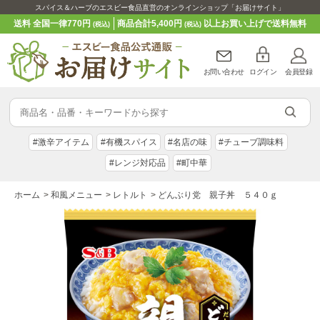
スパイス＆ハーブのエスビー食品直営のオンラインショップ「お届けサイト」
送料 全国一律770円
商品合計5,400円
以上お買い上げで送料無料
(税込)
(税込)
お問い合わせ
ログイン
会員登録
#激辛アイテム
#有機スパイス
#名店の味
#チューブ調味料
#レンジ対応品
#町中華
ホーム
>
和風メニュー
>
レトルト
>
どんぶり党 親子丼 ５４０ｇ