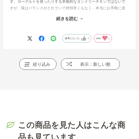
す。ヨーグルトを使ったりする本格的なタンドリーチキンではないで
すが、味はバランスがとれていて特別辛くもなく、本当にお手軽に楽
しめます。
続きを読む
材料はもも肉とかでなく、手羽元（または手羽中）をポリ袋に入れた
中にシーズニングをたっぷり（SBさんのレシピより多く）入れ、膨ら
ませた袋を適当に振り回しまんべんなく付くようにして冷蔵庫で休ま
参考になった
2
Like!
1
せた後、調理するだけで美味しくいだけます。
オーブンで調理していますが、余分な油も適当に抜けて健康的かなと
思います。
絞り込み
表示：新しい順
この商品を見た人はこんな商
品も見ています