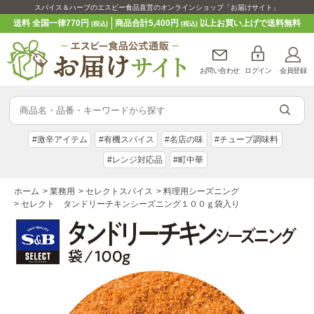
スパイス＆ハーブのエスビー食品直営のオンラインショップ「お届けサイト」
送料 全国一律770円
商品合計5,400円
以上お買い上げで送料無料
(税込)
(税込)
お問い合わせ
ログイン
会員登録
#激辛アイテム
#有機スパイス
#名店の味
#チューブ調味料
#レンジ対応品
#町中華
ホーム
>
業務用
>
セレクトスパイス
>
料理用シーズニング
>
セレクト タンドリーチキンシーズニング１００ｇ袋入り