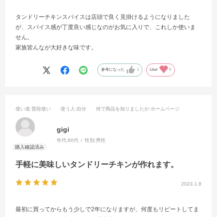
タンドリーチキンスパイスは店頭で良く見掛けるようになりました
が、スパイス感が丁度良い感じなのがお気に入りで、これしか使いま
せん。
家族皆んなが大好きな味です。
参考になった
1
Like!
0
使い道
:普段使い
使う人
:自分
何で商品を知りましたか
:ホームページ
gigi
年代:
60代
性別:
男性
手軽に美味しいタンドリーチキンが作れます。
2023.1.8
最初に買ってからもう少しで2年になりますが、何度もリピートしてま