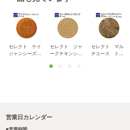
リ
セレクト ケイ
セレクト ジャ
セレクト マル
/
ジャンシーズニ
ークチキンシー
チユース トリ
ング１００ｇ袋
ズニング１００
プルペッパーグ
入り
ｇ袋
リルシーズニン
グ 袋入り １
００ｇ
営業日カレンダー
■営業時間