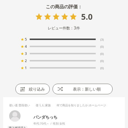
5.0
3
レビュー件数：
件
★
5
(3)
★
4
(0)
★
3
(0)
★
2
(0)
★
1
(0)
絞り込み
表示：新しい順
使い道
:普段使い
使う人
:家族
何で商品を知りましたか
:ホームページ
パンダちっち
年代:
70代～
性別:
女性