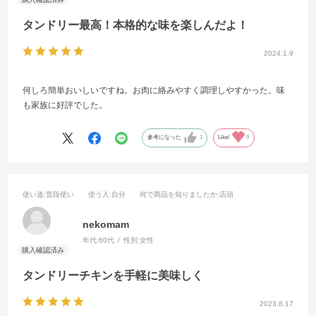
タンドリー最高！本格的な味を楽しんだよ！
2024.1.9
何しろ簡単おいしいですね。お肉に絡みやすく調理しやすかった。味
も家族に好評でした。
参考になった
1
Like!
0
使い道
:普段使い
使う人
:自分
何で商品を知りましたか
:店頭
nekomam
年代:
60代
性別:
女性
タンドリーチキンを手軽に美味しく
2023.8.17