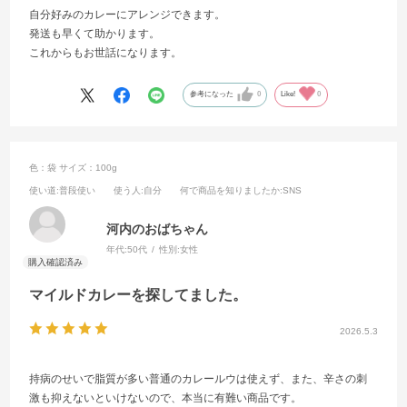
自分好みのカレーにアレンジできます。
発送も早くて助かります。
これからもお世話になります。
参考になった
0
Like!
0
色：袋
サイズ：100g
使い道
:普段使い
使う人
:自分
何で商品を知りましたか
:SNS
河内のおばちゃん
年代:
50代
性別:
女性
マイルドカレーを探してました。
2026.5.3
持病のせいで脂質が多い普通のカレールウは使えず、また、辛さの刺
激も抑えないといけないので、本当に有難い商品です。