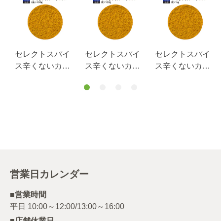
ー
セレクトスパイ
セレクトスパイ
セレクトスパイ
ス辛くないカレ
ス辛くないカレ
ス辛くないカレ
ーアロマ＜カレ
ーアロマ＜カレ
ーアロマ＜カレ
ーパウダー＞Ｌ
ーパウダー＞
ーパウダー＞1ｋ
缶４００ｇ
100ｇ袋
ｇ袋
営業日カレンダー
■営業時間
■店舗休業日