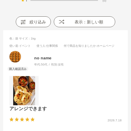
★
1
(0)
絞り込み
表示：新しい順
色：袋
サイズ：1kg
使い道
:イベント
使う人
:仕事関係
何で商品を知りましたか
:ホームページ
no name
年代:
50代
性別:
女性
アレンジできます
2026.7.18