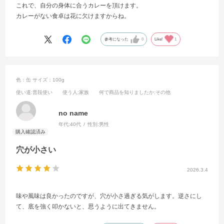
これで、自分の身体に合うカレーを頂けます。
カレーがない食卓は花に欠けますからね。
参考になった
0
Like!
1
色：缶
サイズ：100g
使い道
:普段使い
使う人
:家族
何で商品を知りましたか
:その他
no name
年代:
40代
性別:
男性
穴が小さい
2026.3.4
味や風味は良かったのですが、穴が小さ過ぎる気がします。逆さにし
て、底を強く叩かないと、思うように出てきません。