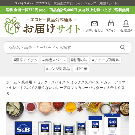
スパイス＆ハーブのエスビー食品直営のオンラインショップ「お届けサイト」
送料 全国一律770円
商品合計5,400円
以上お買い上げで送料無料
(税込)
(税込)
お問い合わせ
ログイン
会員登録
#激辛アイテム
#有機スパイス
#名店の味
#チューブ調味料
#レンジ対応品
#町中華
ホーム
>
業務用
>
セレクトスパイス
>
ミックススパイス
>
カレーアロマ
>
セレクトスパイス辛くないカレーアロマ＜カレーパウダー＞Ｓ缶１００
ｇ