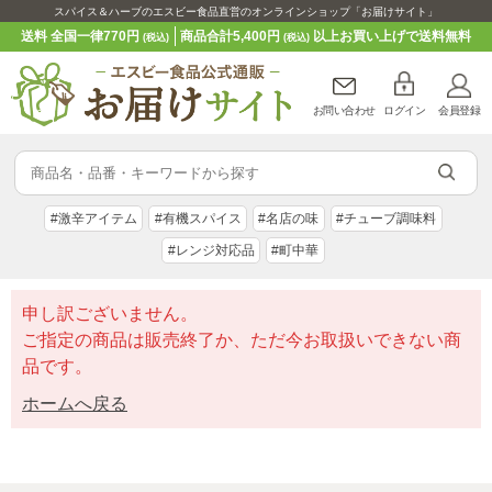
スパイス＆ハーブのエスビー食品直営のオンラインショップ「お届けサイト」
送料 全国一律770円
商品合計5,400円
以上お買い上げで送料無料
(税込)
(税込)
お問い合わせ
ログイン
会員登録
#激辛アイテム
#有機スパイス
#名店の味
#チューブ調味料
#レンジ対応品
#町中華
申し訳ございません。
ご指定の商品は販売終了か、ただ今お取扱いできない商
品です。
ホームへ戻る