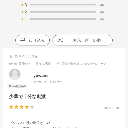
★
3
(0)
★
2
(0)
★
1
(0)
絞り込み
表示：新しい順
色：袋
サイズ：100g
使い道
:普段使い
使う人
:家族
何で商品を知りましたか
:ホームページ
yowane
年代:
50代
性別:
男性
少量で十分な刺激
2025.12.18
ピクルスに使い勝手がいい