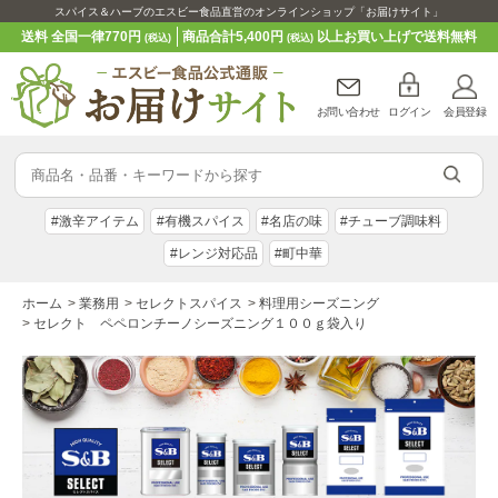
スパイス＆ハーブのエスビー食品直営のオンラインショップ「お届けサイト」
送料 全国一律770円
商品合計5,400円
以上お買い上げで送料無料
(税込)
(税込)
お問い合わせ
ログイン
会員登録
#激辛アイテム
#有機スパイス
#名店の味
#チューブ調味料
#レンジ対応品
#町中華
ホーム
>
業務用
>
セレクトスパイス
>
料理用シーズニング
>
セレクト ペペロンチーノシーズニング１００ｇ袋入り