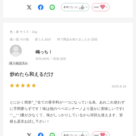
参考になった
0
Like!
0
色：袋
サイズ：1kg
使い道
:その他
使う人
:自分
何で商品を知りましたか
:店頭
嶋っち！
年代:
60代
性別:
女性
炒めたら和えるだけ
2025.8.16
とにかく簡単^_^全ての香辛料が一つになっている為、あれこれ使わず
に手間要らずです！味は他のペペロンチーノより遥かに美味しいです(
◠‿◠ )量が少なくて、味がしっかりしているから何回も使えます、皆
様も是非お試し下さい！
参考になった
0
Like!
0