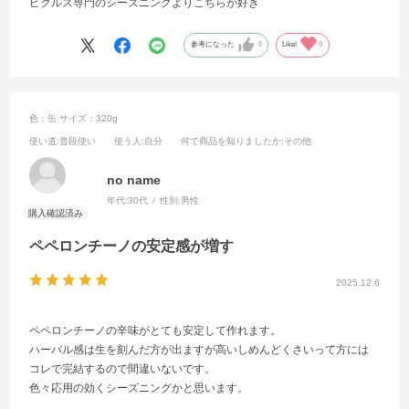
ピクルス専門のシーズニングよりこちらが好き
参考になった
0
Like!
0
色：缶
サイズ：320g
使い道
:普段使い
使う人
:自分
何で商品を知りましたか
:その他
no name
年代:
30代
性別:
男性
ペペロンチーノの安定感が増す
2025.12.6
ペペロンチーノの辛味がとても安定して作れます。
ハーバル感は生を刻んだ方が出ますが高いしめんどくさいって方には
コレで完結するので間違いないです。
色々応用の効くシーズニングかと思います。