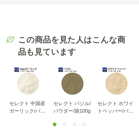
この商品を見た人はこんな商
品も見ています
/
セレクト 中国産
セレクト バジル/
セレクト ホワイ
g
ガーリック/パウ
パウダー/袋100g
トペッパー/パウ
ダー/M缶220g
ダー/袋100g