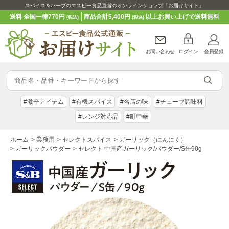
スパイス＆ハーブのエスビー食品直営のオンラインショップ「お届けサイト」
送料 全国一律770円
商品合計5,400円
以上お買い上げで送料無料
(税込)
(税込)
お問い合わせ
ログイン
会員登録
#激辛アイテム
#有機スパイス
#名店の味
#チューブ調味料
#レンジ対応品
#町中華
ホーム
>
業務用
>
セレクトスパイス
>
ガーリック（にんにく）
>
ガーリックパウダー
>
セレクト 中国産ガーリック/パウダー/S缶90g