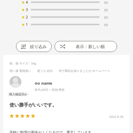
★
4
(0)
★
3
(0)
★
2
(0)
★
1
(0)
絞り込み
表示：新しい順
色：袋
サイズ：1kg
使い道
:普段使い
使う人
:自分
何で商品を知りましたか
:ホームページ
no name
年代:
40代
性別:
男性
使い勝手がいいです。
2022.8.26
手軽に料理の風味がよくなるので、重宝しています。