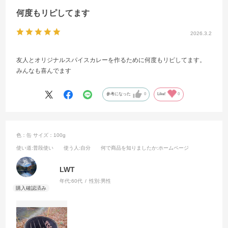
何度もリピしてます
2026.3.2
友人とオリジナルスパイスカレーを作るために何度もリピしてます。
みんなも喜んでます
参考になった
0
Like!
0
色：缶
サイズ：100g
使い道
:普段使い
使う人
:自分
何で商品を知りましたか
:ホームページ
LWT
年代:
60代
性別:
男性