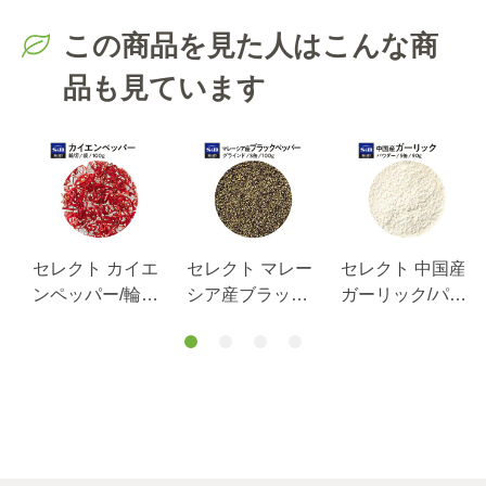
この商品を見た人はこんな商
品も見ています
セレクト カイエ
セレクト マレー
セレクト 中国産
ンペッパー/輪切
シア産ブラック
ガーリック/パウ
ｇ
り/袋100g
ペッパー/グライ
ダー/S缶90g
ンド/S缶100g