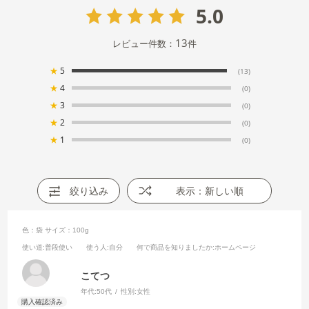
5.0
13
レビュー件数：
件
★
5
(13)
★
4
(0)
★
3
(0)
★
2
(0)
★
1
(0)
絞り込み
表示：新しい順
色：袋
サイズ：100g
使い道
:普段使い
使う人
:自分
何で商品を知りましたか
:ホームページ
こてつ
年代:
50代
性別:
女性