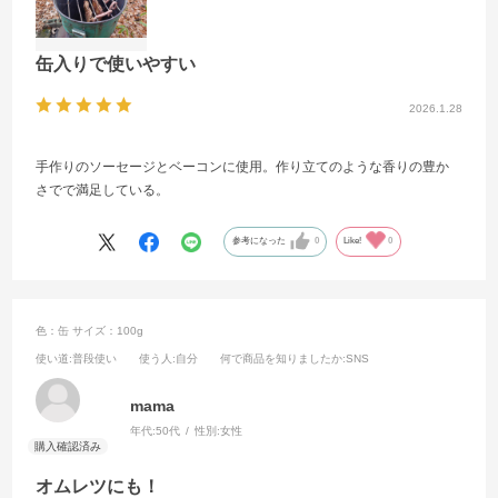
缶入りで使いやすい
2026.1.28
手作りのソーセージとベーコンに使用。作り立てのような香りの豊か
さでで満足している。
参考になった
0
Like!
0
色：缶
サイズ：100g
使い道
:普段使い
使う人
:自分
何で商品を知りましたか
:SNS
mama
年代:
50代
性別:
女性
オムレツにも！