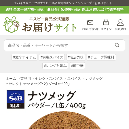
スパイス＆ハーブのエスビー食品直営のオンラインショップ「お届けサイト」
送料 全国一律770円
商品合計5,400円
以上お買い上げで送料無料
(税込)
(税込)
お問い合わせ
ログイン
会員登録
#激辛アイテム
#有機スパイス
#名店の味
#チューブ調味料
#レンジ対応品
#町中華
ホーム
>
業務用
>
セレクトスパイス
>
スパイス
>
ナツメッグ
>
セレクト ナツメッグ/パウダー/L缶400g