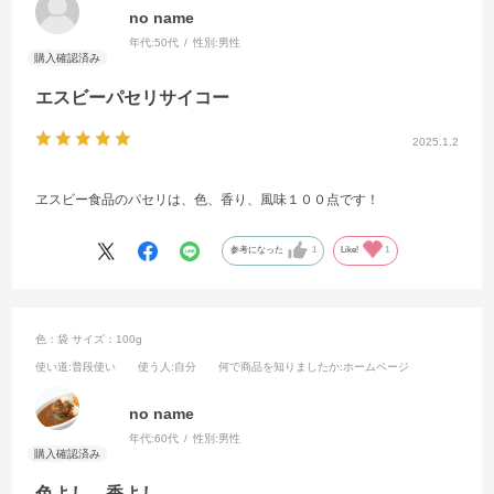
no name
年代:
50代
性別:
男性
エスビーパセリサイコー
2025.1.2
ヱスビー食品のパセリは、色、香り、風味１００点です！
参考になった
1
Like!
1
色：袋
サイズ：100g
使い道
:普段使い
使う人
:自分
何で商品を知りましたか
:ホームページ
no name
年代:
60代
性別:
男性
色よし、香よし