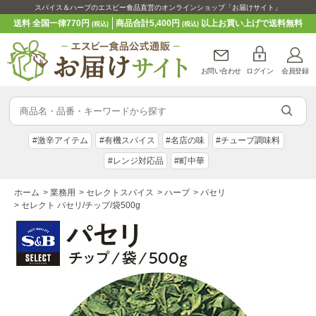
スパイス＆ハーブのエスビー食品直営のオンラインショップ「お届けサイト」
送料 全国一律770円
商品合計5,400円
以上お買い上げで送料無料
(税込)
(税込)
お問い合わせ
ログイン
会員登録
#激辛アイテム
#有機スパイス
#名店の味
#チューブ調味料
#レンジ対応品
#町中華
ホーム
>
業務用
>
セレクトスパイス
>
ハーブ
>
パセリ
>
セレクト パセリ/チップ/袋500g