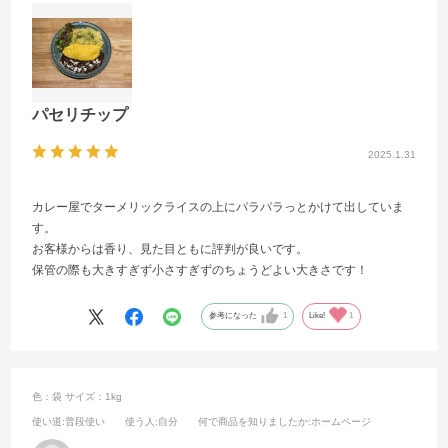
パセリチップ
2025.1.31
カレー屋でターメリックライスの上にパラパラっとかけて出していま
す。
お客様からは香り、見た目ともに評判が良いです。
保管の際も大きすぎず小さすぎずのちょうどよい大きさです！
参考になった
1
Like!
1
色：袋
サイズ：1kg
使い道
:普段使い
使う人
:自分
何で商品を知りましたか
:ホームページ