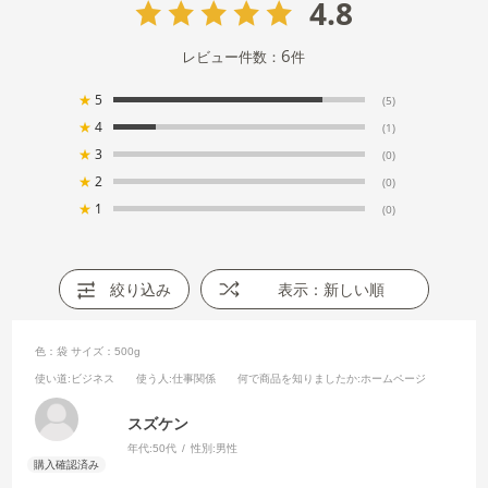
4.8
6
レビュー件数：
件
★
5
(5)
★
4
(1)
★
3
(0)
★
2
(0)
★
1
(0)
絞り込み
表示：新しい順
色：袋
サイズ：500g
使い道
:ビジネス
使う人
:仕事関係
何で商品を知りましたか
:ホームページ
スズケン
年代:
50代
性別:
男性