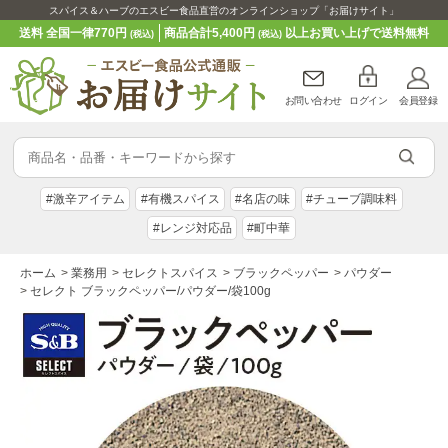
スパイス＆ハーブのエスビー食品直営のオンラインショップ「お届けサイト」
送料 全国一律770円
商品合計5,400円
以上お買い上げで送料無料
(税込)
(税込)
お問い合わせ
ログイン
会員登録
#激辛アイテム
#有機スパイス
#名店の味
#チューブ調味料
#レンジ対応品
#町中華
ホーム
>
業務用
>
セレクトスパイス
>
ブラックペッパー
>
パウダー
>
セレクト ブラックペッパー/パウダー/袋100g