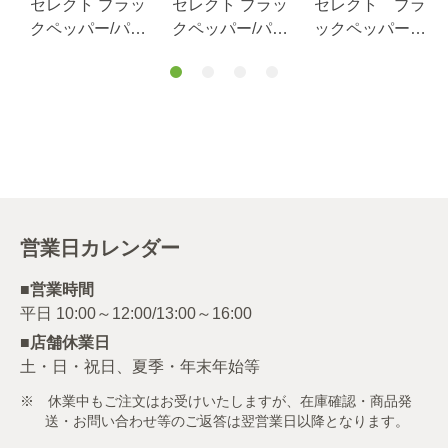
イ
セレクト ブラッ
セレクト ブラッ
セレクト ブラ
ウ
クペッパー/パウ
クペッパー/パウ
ックペッパー
ダー/S缶100g
ダー/袋1kg
（パウダー）Ｌ
缶370g
営業日カレンダー
■営業時間
■店舗休業日
土・日・祝日、夏季・年末年始等
※ 休業中もご注文はお受けいたしますが、在庫確認・商品発
送・お問い合わせ等のご返答は翌営業日以降となります。