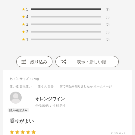
★
5
(6)
★
4
(0)
★
3
(0)
★
2
(0)
★
1
(0)
絞り込み
表示：新しい順
色：缶
サイズ：370g
使い道
:普段使い
使う人
:自分
何で商品を知りましたか
:ホームページ
オレンジワイン
年代:
50代
性別:
男性
香りがよい
2025.4.27