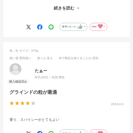
足りなく、パウダーだけでは噛んだ時のピリッとした感じがない、そ
こをうまく配合しているところが素晴らしい。
続きを読む
和食以外は、ほぼ調理に使っているお気に入り香辛料です。
参考になった
0
Like!
0
色：缶
サイズ：370g
使い道
:普段使い
使う人
:友人
何で商品を知りましたか
:店頭
たぁー
年代:
60代
性別:
男性
グラインドの粒が最適
2024.9.3
香り、スパイシーがとてもよい