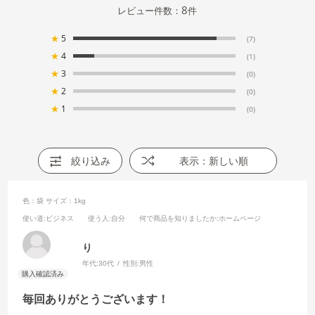
8
レビュー件数：
件
★
5
(7)
★
4
(1)
★
3
(0)
★
2
(0)
★
1
(0)
絞り込み
表示：新しい順
色：袋
サイズ：1kg
使い道
:ビジネス
使う人
:自分
何で商品を知りましたか
:ホームページ
り
年代:
30代
性別:
男性
毎回ありがとうございます！