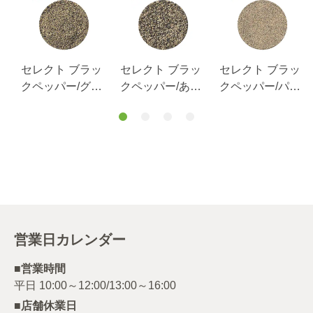
ッ
セレクト ブラッ
セレクト ブラッ
セレクト ブラッ
ら
クペッパー/グラ
クペッパー/あら
クペッパー/パウ
インド/袋100g
びき/袋1kg
ダー/袋1kg
営業日カレンダー
■営業時間
■店舗休業日