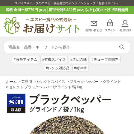
スパイス＆ハーブのエスビー食品直営のオンラインショップ「お届けサイト」
送料 全国一律770円
商品合計5,400円
以上お買い上げで送料無料
(税込)
(税込)
お問い合わせ
ログイン
会員登録
#激辛アイテム
#有機スパイス
#名店の味
#チューブ調味料
#レンジ対応品
#町中華
ホーム
>
業務用
>
セレクトスパイス
>
ブラックペッパー
>
グラインド
>
セレクト ブラックペッパー/グラインド/袋1kg