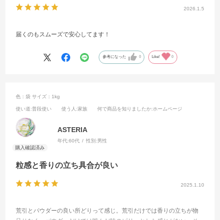
2026.1.5
届くのもスムーズで安心してます！
参考になった
0
Like!
0
色：袋
サイズ：1kg
使い道
:普段使い
使う人
:家族
何で商品を知りましたか
:ホームページ
ASTERIA
年代:
60代
性別:
男性
粒感と香りの立ち具合が良い
2025.1.10
荒引とパウダーの良い所どりって感じ。荒引だけでは香りの立ちが物