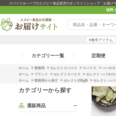
スパイス＆ハーブのエスビー食品直営のオンラインショップ「お届け
送料 
#激辛アイテム
カテゴリー一覧
定期便
>
>
>
>
ホーム
業務用
セレクトスパイス
スパイス
ハバネロ
>
>
>
ホーム
ブランド
セレクトスパイス
セレクト ハバネロ/パ
>
>
>
ホーム
業務用から探す
セレクト100g袋
セレクト ハバネ
カテゴリーから探す
通販商品