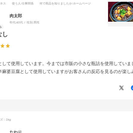
ジネス
使う人
:仕事関係
何で商品を知りましたか
:ホームページ
肉太郎
年代:
40代
性別:
男性
なし
として使用しています。今までは市販の小さな瓶詰を使用していま
辛麻婆豆腐として使用していますがお客さんの反応を見るのが楽し
ズ：1kg
たねり