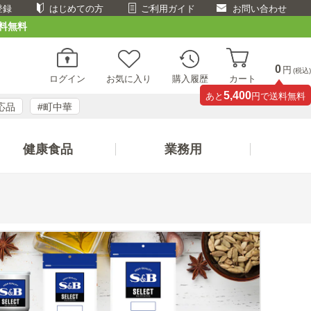
登録
はじめての方
ご利用ガイド
お問い合わせ
料無料
0
円
(税込)
ログイン
お気に入り
購入履歴
カート
5,400
あと
円で送料無料
応品
#町中華
健康食品
業務用