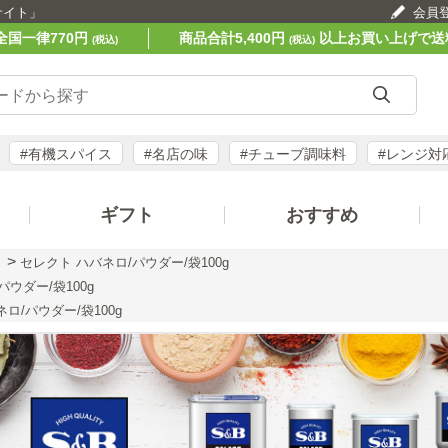
サイト」
会員
全国一律770円
商品合計5,400円
以上お買い上げで送
(税込)
(税込)
#有機スパイス
#名店の味
#チューブ調味料
#レンジ対
ギフト
おすすめ
>
セレクト ハバネロ/パウダー/袋100g
ウダー/袋100g
ロ/パウダー/袋100g