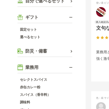
自分で選べるセット
使い道
:ビ
ギフト
文句
固定セット
選べるセット
防災・備蓄
業務用
強く激
業務用
セレクトスパイス
赤缶カレー粉
スパイス（香辛料）
色：袋
サイ
調味料