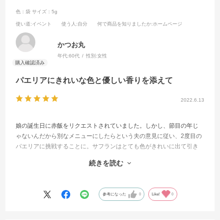
色：袋
サイズ：5g
使い道
:イベント
使う人
:自分
何で商品を知りましたか
:ホームページ
かつお丸
年代:
60代
性別:
女性
パエリアにきれいな色と優しい香りを添えて
2022.6.13
娘の誕生日に赤飯をリクエストされていました。しかし、節目の年じ
ゃないんだから別なメニューにしたらという夫の意見に従い、2度目の
パエリアに挑戦することに。サフランはとても色がきれいに出て引き
込まれるような黄色です。香りも優しくて、カレー粉やターメリック
続きを読む
やパプリカにはない高貴さを感じました。家族も喜んで食べてくれ
て、サフランが異国情緒をさそって満足度を上げたことだけは確かで
す。海のパエリア、山のパエリアなどいろいろあるようですから、こ
参考になった
0
Like!
0
れからもサフランを使った料理を作ってみたいと思っています。