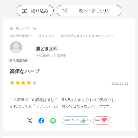
絞り込み
表示：新しい順
色：袋
サイズ：5g
使い道
:普段使い
使う人
:自分
何で商品を知りましたか
:ホームページ
勝どき太郎
年代:
60代
性別:
男性
高価なハーブ
2023.12.15
この容量でこの価格はそして S＆Bさんからですので安心です。
それにしても「サフラン」は 無くてはならないハーブです。
参考になった
0
Like!
0