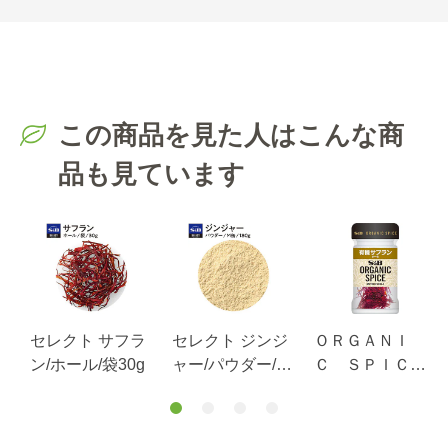
この商品を見た人はこんな商
品も見ています
セレクト サフラ
セレクト ジンジ
ＯＲＧＡＮＩ
ン/ホール/袋30g
ャー/パウダー/M
Ｃ ＳＰＩＣ
缶180g
Ｅ 有機サフラ
ン（ホール）
ｇ
０.３ｇ