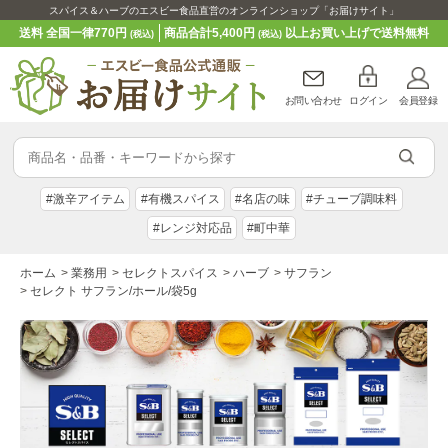
スパイス＆ハーブのエスビー食品直営のオンラインショップ「お届けサイト」
送料 全国一律770円
商品合計5,400円
以上お買い上げで送料無料
(税込)
(税込)
お問い合わせ
ログイン
会員登録
#激辛アイテム
#有機スパイス
#名店の味
#チューブ調味料
#レンジ対応品
#町中華
ホーム
>
業務用
>
セレクトスパイス
>
ハーブ
>
サフラン
>
セレクト サフラン/ホール/袋5g