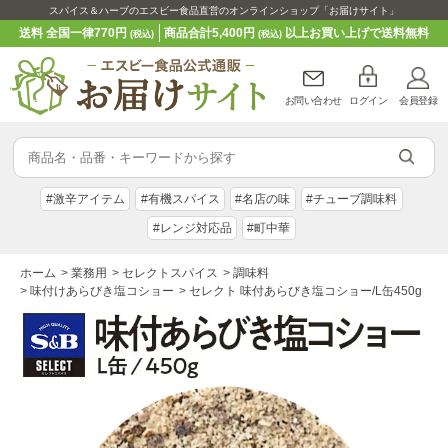
スパイス＆ハーブのエスビー食品直営のオンラインショップ「お届けサイト」
送料 全国一律770円
商品合計5,400円
以上お買い上げで送料無料
(税込)
(税込)
お問い合わせ
ログイン
会員登録
#激辛アイテム
#有機スパイス
#名店の味
#チューブ調味料
#レンジ対応品
#町中華
ホーム
>
業務用
>
セレクトスパイス
>
調味料
>
味付けあらびき塩コショー
>
セレクト 味付あらびき塩コショー/L缶450g