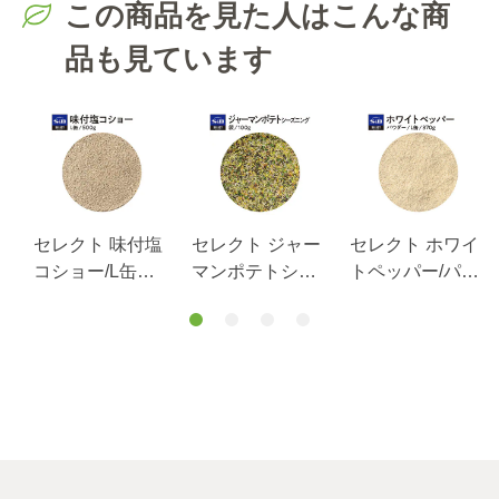
この商品を見た人はこんな商
品も見ています
シ
セレクト 味付塩
セレクト ジャー
セレクト ホワイ
M
コショー/L缶
マンポテトシー
トペッパー/パウ
500g
ズニング/袋100
ダー/L缶370g
ｇ