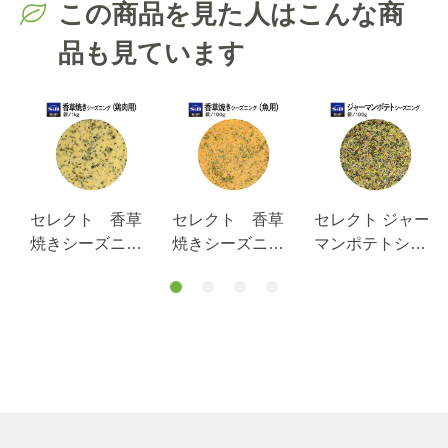
この商品を見た人はこんな商
品も見ています
セレクト 香草
セレクト 香草
セレクト ジャー
焼きシーズニン
焼きシーズニン
マンポテトシー
グ（鶏肉用）１
グ（魚用）１０
ズニング/袋100
ｋｇ袋入り
０ｇ袋入り
ｇ