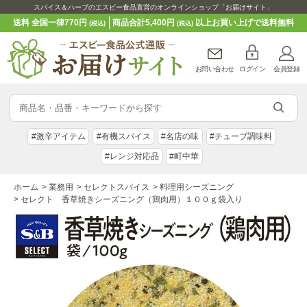
スパイス＆ハーブのエスビー食品直営のオンラインショップ「お届けサイト」
送料 全国一律770円
商品合計5,400円
以上お買い上げで送料無料
(税込)
(税込)
お問い合わせ
ログイン
会員登録
#激辛アイテム
#有機スパイス
#名店の味
#チューブ調味料
#レンジ対応品
#町中華
ホーム
>
業務用
>
セレクトスパイス
>
料理用シーズニング
>
セレクト 香草焼きシーズニング（鶏肉用）１００ｇ袋入り