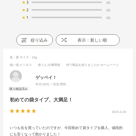
★
3
(0)
★
2
(0)
★
1
(0)
絞り込み
表示：新しい順
色：袋
サイズ：1kg
使い道
:ビジネス
使う人
:仕事関係
何で商品を知りましたか
:ホームページ
ゲッペイ！
年代:
50代
性別:
男性
初めての袋タイプ、大満足！
2023.4.30
いつも缶を買っていたのですが、今回初めて袋タイプを購入。値段的
にも安くなって助かりました！