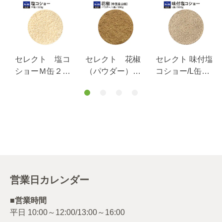
セレクト 塩コ
セレクト 花椒
セレクト 味付塩
ショーＭ缶２２
（パウダー）＜
コショー/L缶
５ｇ
中国産山椒＞Ｌ
500g
缶２５０ｇ
営業日カレンダー
■営業時間