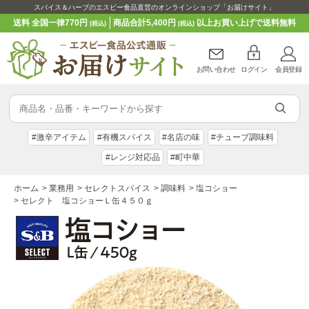
スパイス＆ハーブのエスビー食品直営のオンラインショップ「お届けサイト」
送料 全国一律770円
商品合計5,400円
以上お買い上げで送料無料
(税込)
(税込)
お問い合わせ
ログイン
会員登録
#激辛アイテム
#有機スパイス
#名店の味
#チューブ調味料
#レンジ対応品
#町中華
ホーム
>
業務用
>
セレクトスパイス
>
調味料
>
塩コショー
>
セレクト 塩コショーＬ缶４５０ｇ