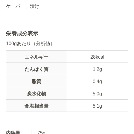
ケーパー、漬け
栄養成分表示
100gあたり（分析値）
エネルギー
28kcal
たんぱく質
1.2g
脂質
0.4g
炭水化物
5.0g
食塩相当量
5.1g
内容量
75g