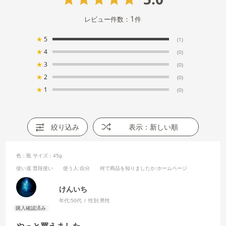
1
レビュー件数：
件
★
5
(1)
★
4
(0)
★
3
(0)
★
2
(0)
★
1
(0)
絞り込み
表示：新しい順
色：瓶
サイズ：45g
使い道
:普段使い
使う人
:自分
何で商品を知りましたか
:ホームページ
けんいち
年代:
50代
性別:
男性