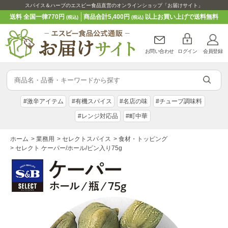
スパイス＆ハーブのエスビー食品直営のオンラインショップ「お届けサイト」
送料 全国一律770円
商品合計5,400円
以上お買い上げで送料無料
(税込)
(税込)
お問い合わせ
ログイン
会員登録
#激辛アイテム
#有機スパイス
#名店の味
#チューブ調味料
#レンジ対応品
#町中華
ホーム
>
業務用
>
セレクトスパイス
>
食材・トッピング
>
セレクト ケーパー/ホール/ビン入り75g