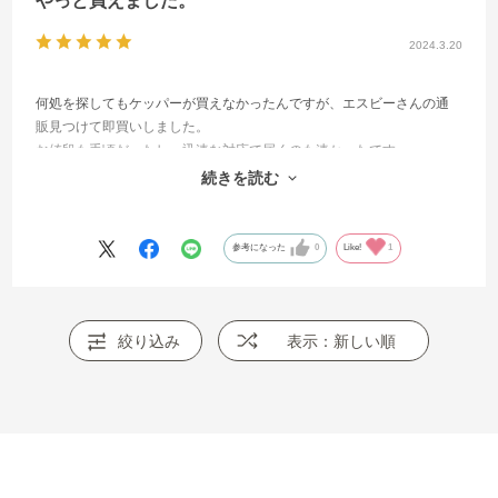
やっと買えました。
2024.3.20
何処を探してもケッパーが買えなかったんですが、エスビーさんの通
販見つけて即買いしました。
お値段も手頃だったし、迅速な対応で届くのも速かったです。
またスパイスで困ったら利用させていただきます。
続きを読む
ありがとうございました。
参考になった
0
Like!
1
絞り込み
表示：新しい順